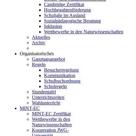
Cambridge Zertifikat
Hochbegabtenförderung
Schuljahr im Ausland
Sozialpädagogische Beratung
Inklusion
Wettbewerbe in den Naturwissenschaften
Aktuelles
Archiv
Organisatorisches
Ganztagsangebot
Regeln
Besucherregelung
Kommunikation
Schulbuchordnung
Schulregeln
Stundentafel
Unterrichtszeiten
Wahlunterricht
MINT-EC
MINT-EC Zertifikat
Wettbewerbe in den
Naturwissenschaften
Kooperation JWG-
Universität