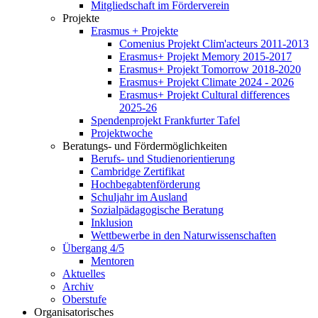
Mitgliedschaft im Förderverein
Projekte
Erasmus + Projekte
Comenius Projekt Clim'acteurs 2011-2013
Erasmus+ Projekt Memory 2015-2017
Erasmus+ Projekt Tomorrow 2018-2020
Erasmus+ Projekt Climate 2024 - 2026
Erasmus+ Projekt Cultural differences
2025-26
Spendenprojekt Frankfurter Tafel
Projektwoche
Beratungs- und Fördermöglichkeiten
Berufs- und Studienorientierung
Cambridge Zertifikat
Hochbegabtenförderung
Schuljahr im Ausland
Sozialpädagogische Beratung
Inklusion
Wettbewerbe in den Naturwissenschaften
Übergang 4/5
Mentoren
Aktuelles
Archiv
Oberstufe
Organisatorisches