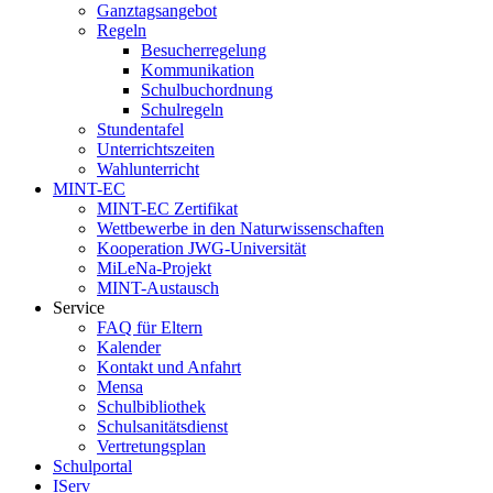
Ganztagsangebot
Regeln
Besucherregelung
Kommunikation
Schulbuchordnung
Schulregeln
Stundentafel
Unterrichtszeiten
Wahlunterricht
MINT-EC
MINT-EC Zertifikat
Wettbewerbe in den Naturwissenschaften
Kooperation JWG-Universität
MiLeNa-Projekt
MINT-Austausch
Service
FAQ für Eltern
Kalender
Kontakt und Anfahrt
Mensa
Schulbibliothek
Schulsanitätsdienst
Vertretungsplan
Schulportal
IServ