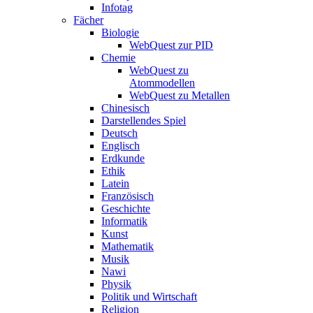
Infotag
Fächer
Biologie
WebQuest zur PID
Chemie
WebQuest zu
Atommodellen
WebQuest zu Metallen
Chinesisch
Darstellendes Spiel
Deutsch
Englisch
Erdkunde
Ethik
Latein
Französisch
Geschichte
Informatik
Kunst
Mathematik
Musik
Nawi
Physik
Politik und Wirtschaft
Religion