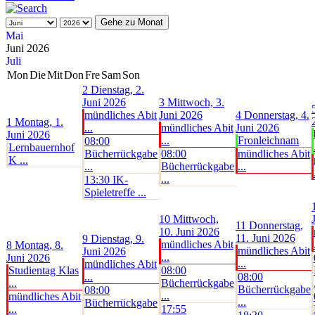
Gehe zu Monat
Mai
Juni 2026
Juli
Mon
Die
Mit
Don
Fre
Sam
Son
2
Dienstag, 2.
Juni 2026
3
Mittwoch, 3.
mündliches Abit
Juni 2026
4
Donnerstag, 4.
1
Montag, 1.
...
mündliches Abit
Juni 2026
Juni 2026
...
Fronleichnam
08:00
Lernbauernhof
Bücherrückgabe
08:00
mündliches Abit
K ...
...
Bücherrückgabe
...
...
13:30 IK-
Spieletreffe ...
10
Mittwoch,
11
Donnerstag,
10. Juni 2026
11. Juni 2026
9
Dienstag, 9.
mündliches Abit
8
Montag, 8.
mündliches Abit
Juni 2026
...
Juni 2026
...
mündliches Abit
Studientag Klas
08:00
...
08:00
...
Bücherrückgabe
Bücherrückgabe
08:00
...
mündliches Abit
...
Bücherrückgabe
...
17:55