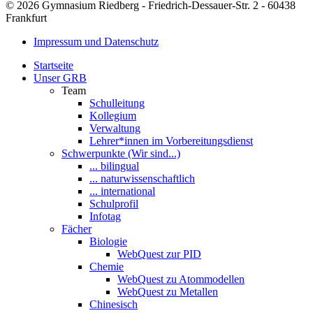
© 2026 Gymnasium Riedberg - Friedrich-Dessauer-Str. 2 - 60438
Frankfurt
Impressum und Datenschutz
Startseite
Unser GRB
Team
Schulleitung
Kollegium
Verwaltung
Lehrer*innen im Vorbereitungsdienst
Schwerpunkte (Wir sind...)
... bilingual
... naturwissenschaftlich
... international
Schulprofil
Infotag
Fächer
Biologie
WebQuest zur PID
Chemie
WebQuest zu Atommodellen
WebQuest zu Metallen
Chinesisch