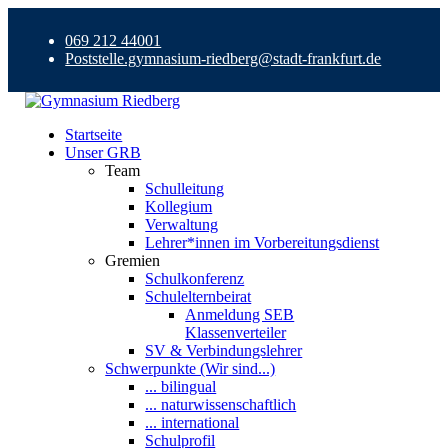
069 212 44001
Poststelle.gymnasium-riedberg@stadt-frankfurt.de
Startseite
Unser GRB
Team
Schulleitung
Kollegium
Verwaltung
Lehrer*innen im Vorbereitungsdienst
Gremien
Schulkonferenz
Schulelternbeirat
Anmeldung SEB
Klassenverteiler
SV & Verbindungslehrer
Schwerpunkte (Wir sind...)
... bilingual
... naturwissenschaftlich
... international
Schulprofil