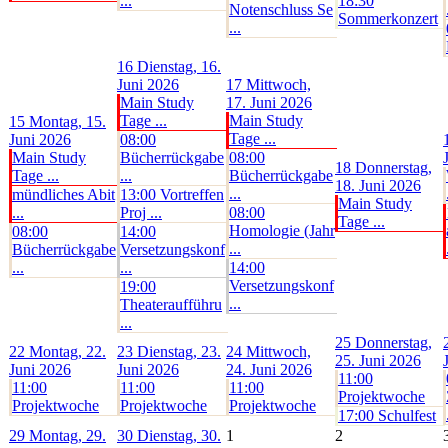
...
18:30
Notenschluss Se
Sommerkonzert
...
16
Dienstag, 16.
Juni 2026
17
Mittwoch,
Main Study
17. Juni 2026
Tage ...
Main Study
15
Montag, 15.
Tage ...
Juni 2026
08:00
Main Study
Bücherrückgabe
08:00
18
Donnerstag,
Tage ...
...
Bücherrückgabe
18. Juni 2026
...
mündliches Abit
13:00 Vortreffen
Main Study
...
Proj ...
08:00
Tage ...
Homologie (Jahr
08:00
14:00
...
Bücherrückgabe
Versetzungskonf
...
...
14:00
Versetzungskonf
19:00
...
Theateraufführu
...
25
Donnerstag,
22
Montag, 22.
23
Dienstag, 23.
24
Mittwoch,
25. Juni 2026
Juni 2026
Juni 2026
24. Juni 2026
11:00
11:00
11:00
11:00
Projektwoche
Projektwoche
Projektwoche
Projektwoche
17:00 Schulfest
29
Montag, 29.
30
Dienstag, 30.
1
2