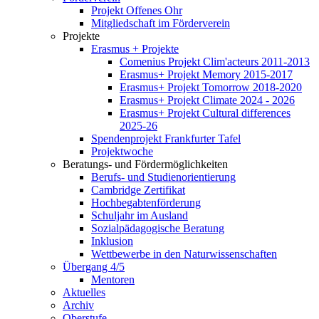
Projekt Offenes Ohr
Mitgliedschaft im Förderverein
Projekte
Erasmus + Projekte
Comenius Projekt Clim'acteurs 2011-2013
Erasmus+ Projekt Memory 2015-2017
Erasmus+ Projekt Tomorrow 2018-2020
Erasmus+ Projekt Climate 2024 - 2026
Erasmus+ Projekt Cultural differences
2025-26
Spendenprojekt Frankfurter Tafel
Projektwoche
Beratungs- und Fördermöglichkeiten
Berufs- und Studienorientierung
Cambridge Zertifikat
Hochbegabtenförderung
Schuljahr im Ausland
Sozialpädagogische Beratung
Inklusion
Wettbewerbe in den Naturwissenschaften
Übergang 4/5
Mentoren
Aktuelles
Archiv
Oberstufe