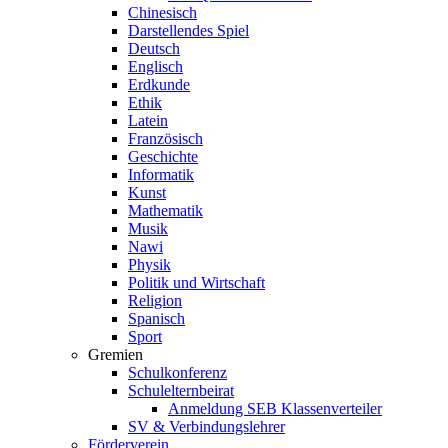
Chinesisch
Darstellendes Spiel
Deutsch
Englisch
Erdkunde
Ethik
Latein
Französisch
Geschichte
Informatik
Kunst
Mathematik
Musik
Nawi
Physik
Politik und Wirtschaft
Religion
Spanisch
Sport
Gremien
Schulkonferenz
Schulelternbeirat
Anmeldung SEB Klassenverteiler
SV & Verbindungslehrer
Förderverein