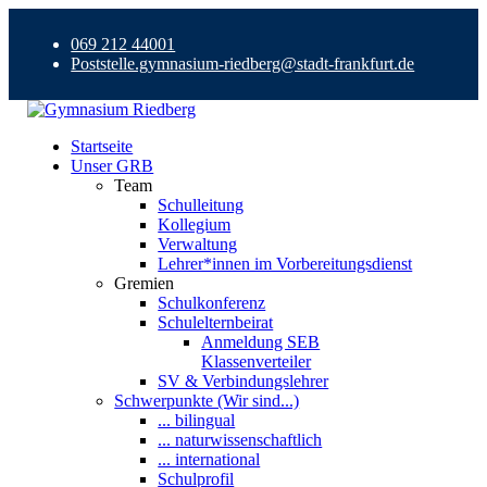
069 212 44001
Poststelle.gymnasium-riedberg@stadt-frankfurt.de
Startseite
Unser GRB
Team
Schulleitung
Kollegium
Verwaltung
Lehrer*innen im Vorbereitungsdienst
Gremien
Schulkonferenz
Schulelternbeirat
Anmeldung SEB
Klassenverteiler
SV & Verbindungslehrer
Schwerpunkte (Wir sind...)
... bilingual
... naturwissenschaftlich
... international
Schulprofil