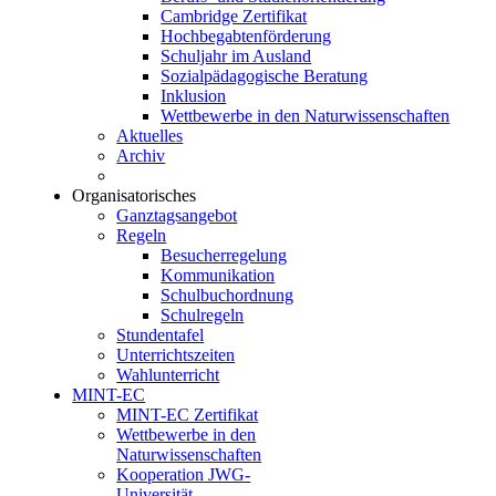
Cambridge Zertifikat
Hochbegabtenförderung
Schuljahr im Ausland
Sozialpädagogische Beratung
Inklusion
Wettbewerbe in den Naturwissenschaften
Aktuelles
Archiv
Organisatorisches
Ganztagsangebot
Regeln
Besucherregelung
Kommunikation
Schulbuchordnung
Schulregeln
Stundentafel
Unterrichtszeiten
Wahlunterricht
MINT-EC
MINT-EC Zertifikat
Wettbewerbe in den
Naturwissenschaften
Kooperation JWG-
Universität