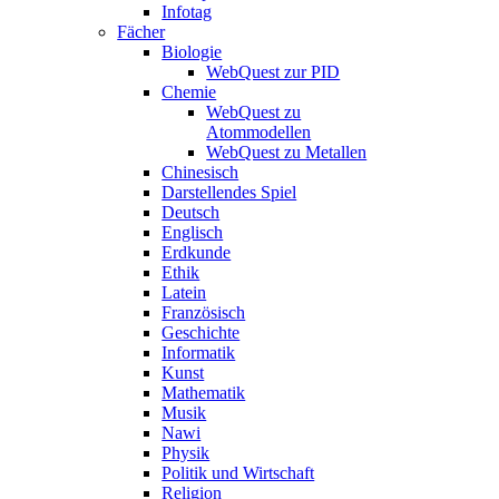
Infotag
Fächer
Biologie
WebQuest zur PID
Chemie
WebQuest zu
Atommodellen
WebQuest zu Metallen
Chinesisch
Darstellendes Spiel
Deutsch
Englisch
Erdkunde
Ethik
Latein
Französisch
Geschichte
Informatik
Kunst
Mathematik
Musik
Nawi
Physik
Politik und Wirtschaft
Religion