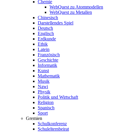
Chemie
WebQuest zu Atommodellen
WebQuest zu Metallen
Chinesisch
Darstellendes Spiel
Deutsch
Englisch
Erdkunde
Ethik
Latein
Französisch
Geschichte
Informatik
Kunst
Mathematik
Musik
Nawi
Physik
Politik und Wirtschaft
Religion
Spanisch
Sport
Gremien
Schulkonferenz
Schulelternbeirat