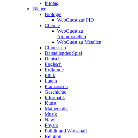
Infotag
Fächer
Biologie
WebQuest zur PID
Chemie
WebQuest zu
Atommodellen
WebQuest zu Metallen
Chinesisch
Darstellendes Spiel
Deutsch
Englisch
Erdkunde
Ethik
Latein
Französisch
Geschichte
Informatik
Kunst
Mathematik
Musik
Nawi
Physik
Politik und Wirtschaft
Religion