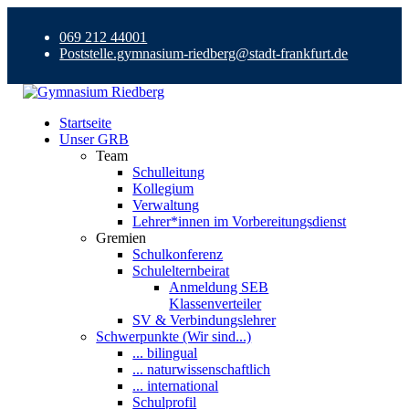
069 212 44001
Poststelle.gymnasium-riedberg@stadt-frankfurt.de
Startseite
Unser GRB
Team
Schulleitung
Kollegium
Verwaltung
Lehrer*innen im Vorbereitungsdienst
Gremien
Schulkonferenz
Schulelternbeirat
Anmeldung SEB
Klassenverteiler
SV & Verbindungslehrer
Schwerpunkte (Wir sind...)
... bilingual
... naturwissenschaftlich
... international
Schulprofil