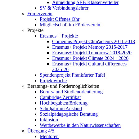
Anmeldung SEB Klassenverteiler
SV & Verbindungslehrer
Förderverein
Projekt Offenes Ohr
Mitgliedschaft im Förderverein
Projekte
Erasmus + Projekte
Comenius Projekt Clim'acteurs 2011-2013
Erasmus+ Projekt Memory 2015-2017
Erasmus+ Projekt Tomorrow 2018-2020
Erasmus+ Projekt Climate 2024 - 2026
Erasmus+ Projekt Cultural differences
2025-26
Spendenprojekt Frankfurter Tafel
Projektwoche
Beratungs- und Fördermöglichkeiten
Berufs- und Studienorientierung
Cambridge Zertifikat
Hochbegabtenförderung
Schuljahr im Ausland
Sozialpädagogische Beratung
Inklusion
Wettbewerbe in den Naturwissenschaften
Übergang 4/5
Mentoren