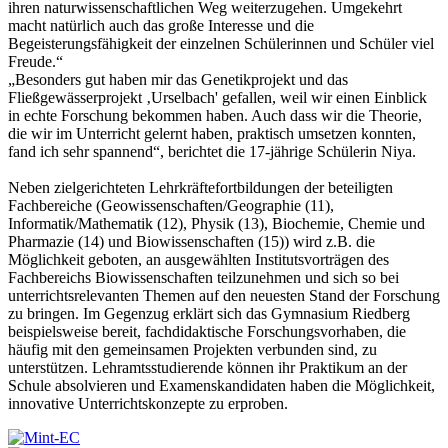
ihren naturwissenschaftlichen Weg weiterzugehen. Umgekehrt
macht natürlich auch das große Interesse und die
Begeisterungsfähigkeit der einzelnen Schülerinnen und Schüler viel
Freude.“
„Besonders gut haben mir das Genetikprojekt und das
Fließgewässerprojekt ‚Urselbach' gefallen, weil wir einen Einblick
in echte Forschung bekommen haben. Auch dass wir die Theorie,
die wir im Unterricht gelernt haben, praktisch umsetzen konnten,
fand ich sehr spannend“, berichtet die 17-jährige Schülerin Niya.
Neben zielgerichteten Lehrkräftefortbildungen der beteiligten
Fachbereiche (Geowissenschaften/Geographie (11),
Informatik/Mathematik (12), Physik (13), Biochemie, Chemie und
Pharmazie (14) und Biowissenschaften (15)) wird z.B. die
Möglichkeit geboten, an ausgewählten Institutsvorträgen des
Fachbereichs Biowissenschaften teilzunehmen und sich so bei
unterrichtsrelevanten Themen auf den neuesten Stand der Forschung
zu bringen. Im Gegenzug erklärt sich das Gymnasium Riedberg
beispielsweise bereit, fachdidaktische Forschungsvorhaben, die
häufig mit den gemeinsamen Projekten verbunden sind, zu
unterstützen. Lehramtsstudierende können ihr Praktikum an der
Schule absolvieren und Examenskandidaten haben die Möglichkeit,
innovative Unterrichtskonzepte zu erproben.