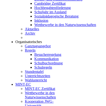
Cambridge Zertifikat
Hochbegabtenförderung
Schuljahr im Ausland
Sozialpädagogische Beratung
Inklusion
Wettbewerbe in den Naturwissenschaften
Aktuelles
Archiv
Organisatorisches
Ganztagsangebot
Regeln
Besucherregelung
Kommunikation
Schulbuchordnung
Schulregeln
Stundentafel
Unterrichtszeiten
Wahlunterricht
MINT-EC
MINT-EC Zertifikat
Wettbewerbe in den
Naturwissenschaften
Kooperation JWG-
Universität