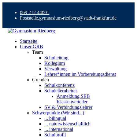
069 212 44001
Poststelle.gymnasium-riedberg@stadt-frankfurt.de
Startseite
Unser GRB
Team
Schulleitung
Kollegium
Verwaltung
Lehrer*innen im Vorbereitungsdienst
Gremien
Schulkonferenz
Schulelternbeirat
Anmeldung SEB
Klassenverteiler
SV & Verbindungslehrer
Schwerpunkte (Wir sind...)
... bilingual
... naturwissenschaftlich
... international
Schulprofil