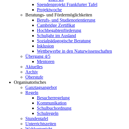
Spendenprojekt Frankfurter Tafel
Projektwoche
Beratungs- und Fördermöglichkeiten
Berufs- und Studienorientierung
Cambridge Zertifikat
Hochbegabtenförderung
Schuljahr im Ausland
Sozialpädagogische Beratung
Inklusion
Wettbewerbe in den Naturwissenschaften
Übergang 4/5
Mentoren
Aktuelles
Archiv
Oberstufe
Organisatorisches
Ganztagsangebot
Regeln
Besucherregelung
Kommunikation
Schulbuchordnung
Schulregeln
Stundentafel
Unterrichtszeiten
Wahlunterricht