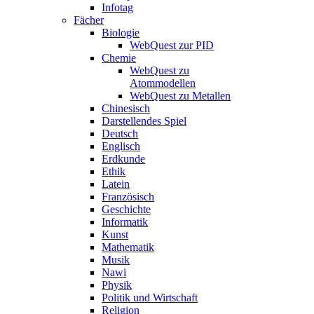
Infotag
Fächer
Biologie
WebQuest zur PID
Chemie
WebQuest zu
Atommodellen
WebQuest zu Metallen
Chinesisch
Darstellendes Spiel
Deutsch
Englisch
Erdkunde
Ethik
Latein
Französisch
Geschichte
Informatik
Kunst
Mathematik
Musik
Nawi
Physik
Politik und Wirtschaft
Religion