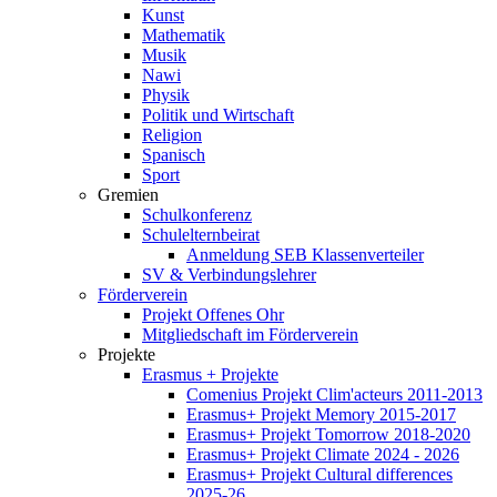
Kunst
Mathematik
Musik
Nawi
Physik
Politik und Wirtschaft
Religion
Spanisch
Sport
Gremien
Schulkonferenz
Schulelternbeirat
Anmeldung SEB Klassenverteiler
SV & Verbindungslehrer
Förderverein
Projekt Offenes Ohr
Mitgliedschaft im Förderverein
Projekte
Erasmus + Projekte
Comenius Projekt Clim'acteurs 2011-2013
Erasmus+ Projekt Memory 2015-2017
Erasmus+ Projekt Tomorrow 2018-2020
Erasmus+ Projekt Climate 2024 - 2026
Erasmus+ Projekt Cultural differences
2025-26