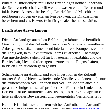
kulturelle Unterschiede mit. Diese Erfahrungen können innerhalb
der Schulgemeinschaft geteilt werden, was zu einer offeneren und
inklusiveren Atmosphäre beiträgt. Lehrkräfte und Mitschüler
profitieren von den erweiterten Perspektiven, die Diskussionen
bereichern und das Bewusstsein für globale Themen schärfen.
Langfristige Auswirkungen
Die im Ausland gesammelten Erfahrungen können die berufliche
Orientierung und die Zukunftschancen der SuS positiv beeinflussen.
Arbeitgeber schätzen zunehmend interkulturelle Kompetenzen und
die Fähigkeit, in multikulturellen Teams zu arbeiten. Ehemalige
Austauschschüler stehen oft für Engagement, Flexibilität und die
Bereitschaft, Herausforderungen anzunehmen – Eigenschaften, die
in vielen Berufsfeldern gefragt sind.
Schulbesuche im Ausland sind eine Investition in die Zukunft
unserer SuS und bieten weitreichende Vorteile, von denen nicht nur
die teilnehmenden Schülerinnen und Schüler, sondern auch die
gesamte Schulgemeinschaft profitiert. Sie fördern ein Umfeld des
Lernens und des kulturellen Austauschs, das die Grundlage für ein
tieferes globales Bewusstsein und gegenseitiges Verständnis legt.
Hat Ihr Kind Interesse an einem solchen Aufenthalt im Ausland?
Dann füllen Sie bitte folgendes Formular aus:
https://t1p.de/g1h15