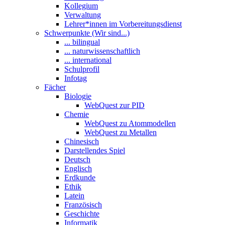
Kollegium
Verwaltung
Lehrer*innen im Vorbereitungsdienst
Schwerpunkte (Wir sind...)
... bilingual
... naturwissenschaftlich
... international
Schulprofil
Infotag
Fächer
Biologie
WebQuest zur PID
Chemie
WebQuest zu Atommodellen
WebQuest zu Metallen
Chinesisch
Darstellendes Spiel
Deutsch
Englisch
Erdkunde
Ethik
Latein
Französisch
Geschichte
Informatik