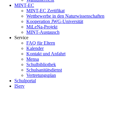
MINT-EC
MINT-EC Zertifikat
Wettbewerbe in den Naturwissenschaften
Kooperation JWG-Universität
MiLeNa-Projekt
MINT-Austausch
Service
FAQ für Eltern
Kalender
Kontakt und Anfahrt
Mensa
Schulbibliothek
Schulsanitätsdienst
Vertretungsplan
Schulportal
IServ