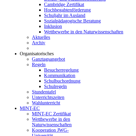
Cambridge Zertifikat
Hochbegabtenförderung
Schuljahr im Ausland
Sozialpädagogische Beratung
Inklusion
Wettbewerbe in den Naturwissenschaften
Aktuelles
Archiv
Organisatorisches
Ganztagsangebot
Regeln
Besucherregelung
Kommunikation
Schulbuchordnung
Schulregeln
Stundentafel
Unterrichtszeiten
Wahlunterricht
MINT-EC
MINT-EC Zertifikat
Wettbewerbe in den
Naturwissenschaften
Kooperation JWG-
Universität