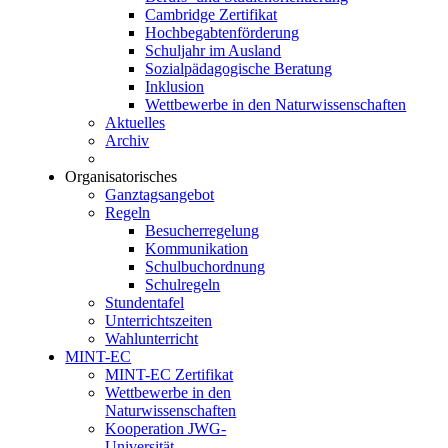
Cambridge Zertifikat
Hochbegabtenförderung
Schuljahr im Ausland
Sozialpädagogische Beratung
Inklusion
Wettbewerbe in den Naturwissenschaften
Aktuelles
Archiv
Organisatorisches
Ganztagsangebot
Regeln
Besucherregelung
Kommunikation
Schulbuchordnung
Schulregeln
Stundentafel
Unterrichtszeiten
Wahlunterricht
MINT-EC
MINT-EC Zertifikat
Wettbewerbe in den
Naturwissenschaften
Kooperation JWG-
Universität