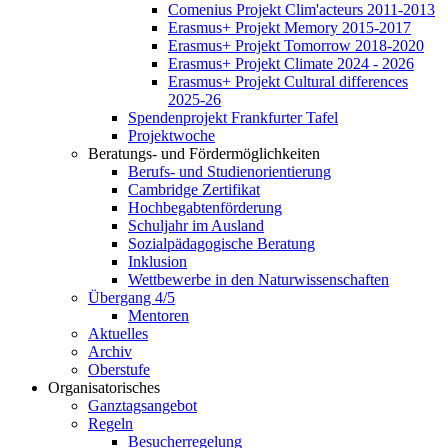
Comenius Projekt Clim'acteurs 2011-2013
Erasmus+ Projekt Memory 2015-2017
Erasmus+ Projekt Tomorrow 2018-2020
Erasmus+ Projekt Climate 2024 - 2026
Erasmus+ Projekt Cultural differences
2025-26
Spendenprojekt Frankfurter Tafel
Projektwoche
Beratungs- und Fördermöglichkeiten
Berufs- und Studienorientierung
Cambridge Zertifikat
Hochbegabtenförderung
Schuljahr im Ausland
Sozialpädagogische Beratung
Inklusion
Wettbewerbe in den Naturwissenschaften
Übergang 4/5
Mentoren
Aktuelles
Archiv
Oberstufe
Organisatorisches
Ganztagsangebot
Regeln
Besucherregelung