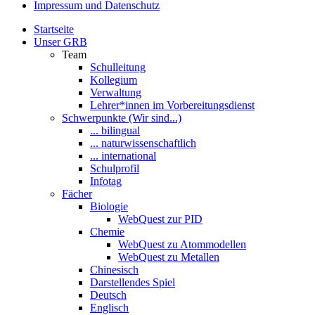
Impressum und Datenschutz
Startseite
Unser GRB
Team
Schulleitung
Kollegium
Verwaltung
Lehrer*innen im Vorbereitungsdienst
Schwerpunkte (Wir sind...)
... bilingual
... naturwissenschaftlich
... international
Schulprofil
Infotag
Fächer
Biologie
WebQuest zur PID
Chemie
WebQuest zu Atommodellen
WebQuest zu Metallen
Chinesisch
Darstellendes Spiel
Deutsch
Englisch