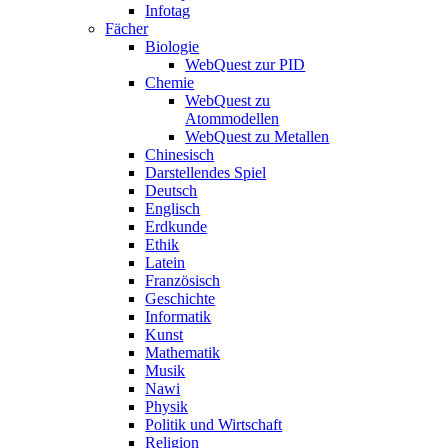
Infotag
Fächer
Biologie
WebQuest zur PID
Chemie
WebQuest zu
Atommodellen
WebQuest zu Metallen
Chinesisch
Darstellendes Spiel
Deutsch
Englisch
Erdkunde
Ethik
Latein
Französisch
Geschichte
Informatik
Kunst
Mathematik
Musik
Nawi
Physik
Politik und Wirtschaft
Religion