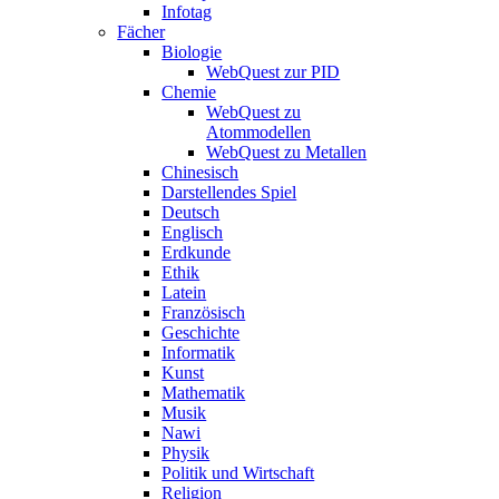
Infotag
Fächer
Biologie
WebQuest zur PID
Chemie
WebQuest zu
Atommodellen
WebQuest zu Metallen
Chinesisch
Darstellendes Spiel
Deutsch
Englisch
Erdkunde
Ethik
Latein
Französisch
Geschichte
Informatik
Kunst
Mathematik
Musik
Nawi
Physik
Politik und Wirtschaft
Religion