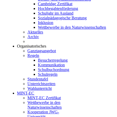
Cambridge Zertifikat
Hochbegabtenförderung
Schuljahr im Ausland
Sozialpädagogische Beratung
Inklusion
Wettbewerbe in den Naturwissenschaften
Aktuelles
Archiv
Organisatorisches
Ganztagsangebot
Regeln
Besucherregelung
Kommunikation
Schulbuchordnung
Schulregeln
Stundentafel
Unterrichtszeiten
Wahlunterricht
MINT-EC
MINT-EC Zertifikat
Wettbewerbe in den
Naturwissenschaften
Kooperation JWG-
Universität