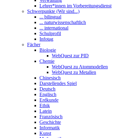
Verwaltung
Lehrer*innen im Vorbereitungsdienst
Schwerpunkte (Wir sind...)
... bilingual
... naturwissenschaftlich
... international
Schulprofil
Infotag
Fächer
Biologie
WebQuest zur PID
Chemie
WebQuest zu Atommodellen
WebQuest zu Metallen
Chinesisch
Darstellendes Spiel
Deutsch
Englisch
Erdkunde
Ethik
Latein
Französisch
Geschichte
Informatik
Kunst