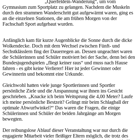
„Querfeldein-Wanderung“, um vom
Gymnasium zum Sportplatz zu gelangen. Nachdem die Muskeln
durch den strammen Wanderschritt gut aufgewärmt waren, ging es
an die einzelnen Stationen, die am frühen Morgen von der
Fachschaft Sport aufgebaut wurden.
Anfänglich kam für kurze Augenblicke die Sonne durch die dicke
Wolkendecke. Doch mit dem Wechsel zwischen Fünft- und
Sechstklässlern fing der Dauerregen an. Dessen ungeachtet waren
die Schülerinnen und Schüler motiviert bei der Sache, denn bei den
Bundesjugendspielen „fliegt keiner raus“ und muss nach Hause
fahren - es gibt keine Verlierer! Hier ist jeder Gewinner oder
Gewinnerin und bekommt eine Urkunde.
Gleichwohl hatten viele junge Sportlerinnen und Sportler
persönliche Ziele und die Anspannung war ihnen ins Gesicht
geschrieben. „Knacke ich beim Weitsprung die 4,00 Meter? Laufe
ich meine persönliche Bestzeit? Gelingt mir beim Schlagball der
optimale Abwurfwinkel?“ Das waren die Fragen, die einige
Schülerinnen und Schüler der beiden Jahrgänge am Morgen
bewegten.
Der reibungslose Ablauf dieser Veranstaltung war nur durch die
engagierte Mitarbeit vieler fleißiger Eltern möglich, die trotz des