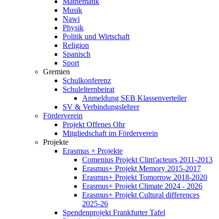
Mathematik
Musik
Nawi
Physik
Politik und Wirtschaft
Religion
Spanisch
Sport
Gremien
Schulkonferenz
Schulelternbeirat
Anmeldung SEB Klassenverteiler
SV & Verbindungslehrer
Förderverein
Projekt Offenes Ohr
Mitgliedschaft im Förderverein
Projekte
Erasmus + Projekte
Comenius Projekt Clim'acteurs 2011-2013
Erasmus+ Projekt Memory 2015-2017
Erasmus+ Projekt Tomorrow 2018-2020
Erasmus+ Projekt Climate 2024 - 2026
Erasmus+ Projekt Cultural differences
2025-26
Spendenprojekt Frankfurter Tafel