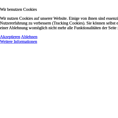
Wir benutzen Cookies
Wir benutzen Cookies
Wir nutzen Cookies auf unserer Website. Einige von ihnen sind essenzie
Wir nutzen Cookies auf unserer Website. Einige von ihnen sind essenzie
Nutzererfahrung zu verbessern (Tracking Cookies). Sie können selbst e
Nutzererfahrung zu verbessern (Tracking Cookies). Sie können selbst e
einer Ablehnung womöglich nicht mehr alle Funktionalitäten der Seite
einer Ablehnung womöglich nicht mehr alle Funktionalitäten der Seite
Akzeptieren
Akzeptieren
Ablehnen
Ablehnen
Weitere Informationen
Weitere Informationen