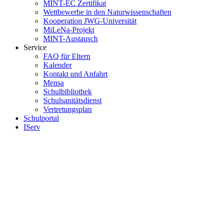
MINT-EC Zertifikat
Wettbewerbe in den Naturwissenschaften
Kooperation JWG-Universität
MiLeNa-Projekt
MINT-Austausch
Service
FAQ für Eltern
Kalender
Kontakt und Anfahrt
Mensa
Schulbibliothek
Schulsanitätsdienst
Vertretungsplan
Schulportal
IServ