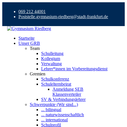
069 212 44001
Poststelle.gymnasium-riedberg@stadt-frankfurt.de
Startseite
Unser GRB
Team
Schulleitung
Kollegium
Verwaltung
Lehrer*innen im Vorbereitungsdienst
Gremien
Schulkonferenz
Schulelternbeirat
Anmeldung SEB
Klassenverteiler
SV & Verbindungslehrer
Schwerpunkte (Wir sind...)
... bilingual
... naturwissenschaftlich
... international
Schulprofil