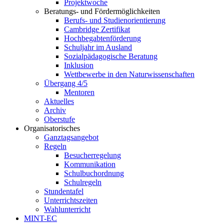
Projektwoche
Beratungs- und Fördermöglichkeiten
Berufs- und Studienorientierung
Cambridge Zertifikat
Hochbegabtenförderung
Schuljahr im Ausland
Sozialpädagogische Beratung
Inklusion
Wettbewerbe in den Naturwissenschaften
Übergang 4/5
Mentoren
Aktuelles
Archiv
Oberstufe
Organisatorisches
Ganztagsangebot
Regeln
Besucherregelung
Kommunikation
Schulbuchordnung
Schulregeln
Stundentafel
Unterrichtszeiten
Wahlunterricht
MINT-EC