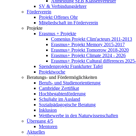
Anmeldung SEB Klassenverteiler
SV & Verbindungslehrer
Förderverein
Projekt Offenes Ohr
Mitgliedschaft im Förderverein
Projekte
Erasmus + Projekte
Comenius Projekt Clim'acteurs 2011-2013
Erasmus+ Projekt Memory 2015-2017
Erasmus+ Projekt Tomorrow 2018-2020
Erasmus+ Projekt Climate 2024 - 2026
Erasmus+ Projekt Cultural differences 2025
Spendenprojekt Frankfurter Tafel
Projektwoche
Beratungs- und Fördermöglichkeiten
Berufs- und Studienorientierung
Cambridge Zertifikat
Hochbegabtenförderung
Schuljahr im Ausland
Sozialpädagogische Beratung
Inklusion
Wettbewerbe in den Naturwissenschaften
Übergang 4/5
Mentoren
Aktuelles