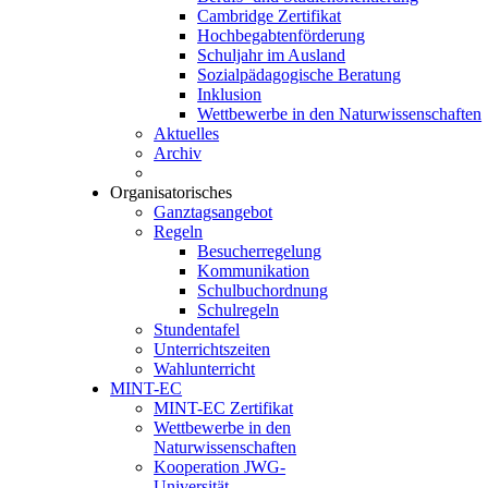
Cambridge Zertifikat
Hochbegabtenförderung
Schuljahr im Ausland
Sozialpädagogische Beratung
Inklusion
Wettbewerbe in den Naturwissenschaften
Aktuelles
Archiv
Organisatorisches
Ganztagsangebot
Regeln
Besucherregelung
Kommunikation
Schulbuchordnung
Schulregeln
Stundentafel
Unterrichtszeiten
Wahlunterricht
MINT-EC
MINT-EC Zertifikat
Wettbewerbe in den
Naturwissenschaften
Kooperation JWG-
Universität