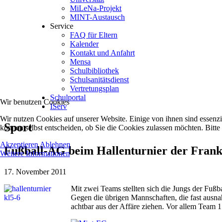
MiLeNa-Projekt
MINT-Austausch
Service
FAQ für Eltern
Kalender
Kontakt und Anfahrt
Mensa
Schulbibliothek
Schulsanitätsdienst
Vertretungsplan
Schulportal
Wir benutzen Cookies
IServ
Wir nutzen Cookies auf unserer Website. Einige von ihnen sind essenzi
Sport
können selbst entscheiden, ob Sie die Cookies zulassen möchten. Bitte
Akzeptieren
Ablehnen
Fußball-AG beim Hallenturnier der Frank
Weitere Informationen
17. November 2011
Mit zwei Teams stellten sich die Jungs der Fuß
Gegen die übrigen Mannschaften, die fast ausna
achtbar aus der Affäre ziehen. Vor allem Team 1