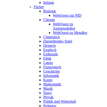
Infotag
Fächer
Biologie
WebQuest zur PID
Chemie
WebQuest zu
Atommodellen
WebQuest zu Metallen
Chinesisch
Darstellendes Spiel
Deutsch
Englisch
Erdkunde
Ethik
Latein
Französisch
Geschichte
Informatik
Kunst
Mathematik
Musik
Nawi
Physik
Politik und Wirtschaft
Religion