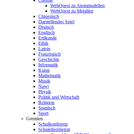
Chemie
WebQuest zu Atommodellen
WebQuest zu Metallen
Chinesisch
Darstellendes Spiel
Deutsch
Englisch
Erdkunde
Ethik
Latein
Französisch
Geschichte
Informatik
Kunst
Mathematik
Musik
Nawi
Physik
Politik und Wirtschaft
Religion
Spanisch
Sport
Gremien
Schulkonferenz
Schulelternbeirat