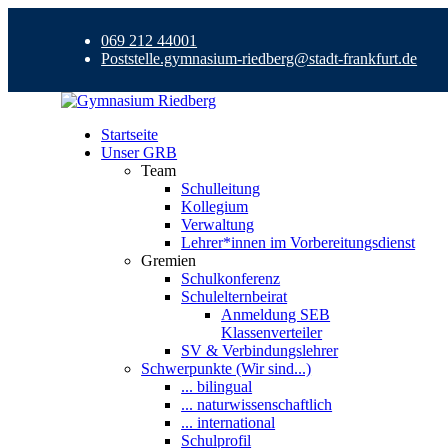
069 212 44001
Poststelle.gymnasium-riedberg@stadt-frankfurt.de
Startseite
Unser GRB
Team
Schulleitung
Kollegium
Verwaltung
Lehrer*innen im Vorbereitungsdienst
Gremien
Schulkonferenz
Schulelternbeirat
Anmeldung SEB
Klassenverteiler
SV & Verbindungslehrer
Schwerpunkte (Wir sind...)
... bilingual
... naturwissenschaftlich
... international
Schulprofil