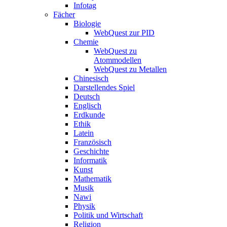
Infotag
Fächer
Biologie
WebQuest zur PID
Chemie
WebQuest zu
Atommodellen
WebQuest zu Metallen
Chinesisch
Darstellendes Spiel
Deutsch
Englisch
Erdkunde
Ethik
Latein
Französisch
Geschichte
Informatik
Kunst
Mathematik
Musik
Nawi
Physik
Politik und Wirtschaft
Religion