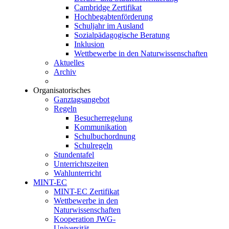
Cambridge Zertifikat
Hochbegabtenförderung
Schuljahr im Ausland
Sozialpädagogische Beratung
Inklusion
Wettbewerbe in den Naturwissenschaften
Aktuelles
Archiv
Organisatorisches
Ganztagsangebot
Regeln
Besucherregelung
Kommunikation
Schulbuchordnung
Schulregeln
Stundentafel
Unterrichtszeiten
Wahlunterricht
MINT-EC
MINT-EC Zertifikat
Wettbewerbe in den
Naturwissenschaften
Kooperation JWG-
Universität