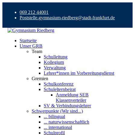
069 212 44001
Poststelle.gymnasium-riedberg@stadt-frankfurt.de
Startseite
Unser GRB
Team
Schulleitung
Kollegium
Verwaltung
Lehrer*innen im Vorbereitungsdienst
Gremien
Schulkonferenz
Schulelternbeirat
Anmeldung SEB
Klassenverteiler
SV & Verbindungslehrer
Schwerpunkte (Wir sind...)
... bilingual
... naturwissenschaftlich
... international
Schulprofil