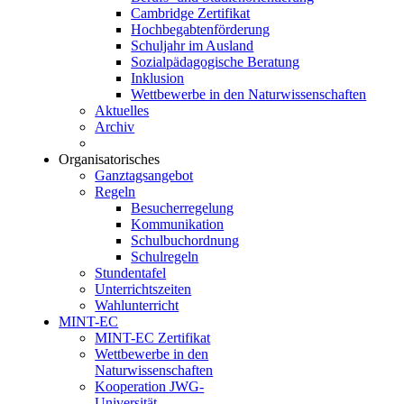
Cambridge Zertifikat
Hochbegabtenförderung
Schuljahr im Ausland
Sozialpädagogische Beratung
Inklusion
Wettbewerbe in den Naturwissenschaften
Aktuelles
Archiv
Organisatorisches
Ganztagsangebot
Regeln
Besucherregelung
Kommunikation
Schulbuchordnung
Schulregeln
Stundentafel
Unterrichtszeiten
Wahlunterricht
MINT-EC
MINT-EC Zertifikat
Wettbewerbe in den
Naturwissenschaften
Kooperation JWG-
Universität