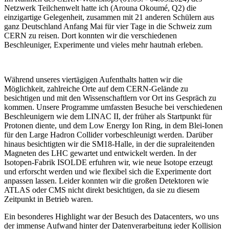
Netzwerk Teilchenwelt hatte ich (Arouna Okoumé, Q2) die
einzigartige Gelegenheit, zusammen mit 21 anderen Schülern aus
ganz Deutschland Anfang Mai für vier Tage in die Schweiz zum
CERN zu reisen. Dort konnten wir die verschiedenen
Beschleuniger, Experimente und vieles mehr hautnah erleben.
Während unseres viertägigen Aufenthalts hatten wir die
Möglichkeit, zahlreiche Orte auf dem CERN-Gelände zu
besichtigen und mit den Wissenschaftlern vor Ort ins Gespräch zu
kommen. Unsere Programme umfassten Besuche bei verschiedenen
Beschleunigern wie dem LINAC II, der früher als Startpunkt für
Protonen diente, und dem Low Energy Ion Ring, in dem Blei-Ionen
für den Large Hadron Collider vorbeschleunigt werden. Darüber
hinaus besichtigten wir die SM18-Halle, in der die supraleitenden
Magneten des LHC gewartet und entwickelt werden. In der
Isotopen-Fabrik ISOLDE erfuhren wir, wie neue Isotope erzeugt
und erforscht werden und wie flexibel sich die Experimente dort
anpassen lassen. Leider konnten wir die großen Detektoren wie
ATLAS oder CMS nicht direkt besichtigen, da sie zu diesem
Zeitpunkt in Betrieb waren.
Ein besonderes Highlight war der Besuch des Datacenters, wo uns
der immense Aufwand hinter der Datenverarbeitung jeder Kollision