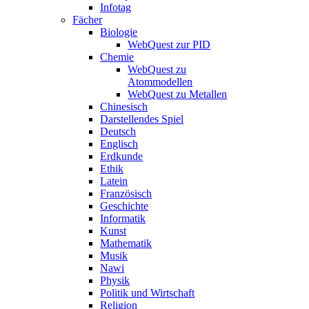
Infotag
Fächer
Biologie
WebQuest zur PID
Chemie
WebQuest zu
Atommodellen
WebQuest zu Metallen
Chinesisch
Darstellendes Spiel
Deutsch
Englisch
Erdkunde
Ethik
Latein
Französisch
Geschichte
Informatik
Kunst
Mathematik
Musik
Nawi
Physik
Politik und Wirtschaft
Religion