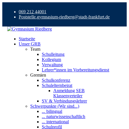
069 212 44001
Poststelle.gymnasium-riedberg@stadt-frankfurt.de
Startseite
Unser GRB
Team
Schulleitung
Kollegium
Verwaltung
Lehrer*innen im Vorbereitungsdienst
Gremien
Schulkonferenz
Schulelternbeirat
Anmeldung SEB
Klassenverteiler
SV & Verbindungslehrer
Schwerpunkte (Wir sind...)
... bilingual
... naturwissenschaftlich
... international
Schulprofil