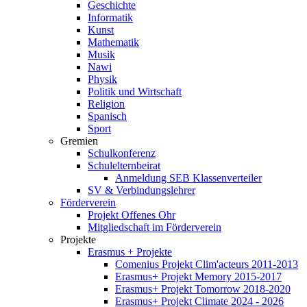
Geschichte
Informatik
Kunst
Mathematik
Musik
Nawi
Physik
Politik und Wirtschaft
Religion
Spanisch
Sport
Gremien
Schulkonferenz
Schulelternbeirat
Anmeldung SEB Klassenverteiler
SV & Verbindungslehrer
Förderverein
Projekt Offenes Ohr
Mitgliedschaft im Förderverein
Projekte
Erasmus + Projekte
Comenius Projekt Clim'acteurs 2011-2013
Erasmus+ Projekt Memory 2015-2017
Erasmus+ Projekt Tomorrow 2018-2020
Erasmus+ Projekt Climate 2024 - 2026