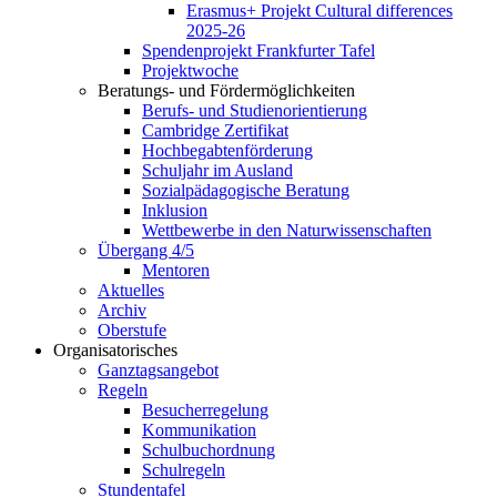
Erasmus+ Projekt Cultural differences
2025-26
Spendenprojekt Frankfurter Tafel
Projektwoche
Beratungs- und Fördermöglichkeiten
Berufs- und Studienorientierung
Cambridge Zertifikat
Hochbegabtenförderung
Schuljahr im Ausland
Sozialpädagogische Beratung
Inklusion
Wettbewerbe in den Naturwissenschaften
Übergang 4/5
Mentoren
Aktuelles
Archiv
Oberstufe
Organisatorisches
Ganztagsangebot
Regeln
Besucherregelung
Kommunikation
Schulbuchordnung
Schulregeln
Stundentafel