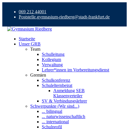
069 212 44001
Poststelle.gymnasium-riedberg@stadt-frankfurt.de
Startseite
Unser GRB
Team
Schulleitung
Kollegium
Verwaltung
Lehrer*innen im Vorbereitungsdienst
Gremien
Schulkonferenz
Schulelternbeirat
Anmeldung SEB
Klassenverteiler
SV & Verbindungslehrer
Schwerpunkte (Wir sind...)
... bilingual
... naturwissenschaftlich
... international
Schulprofil