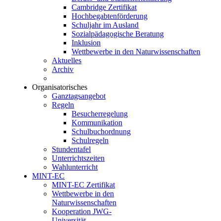
Cambridge Zertifikat
Hochbegabtenförderung
Schuljahr im Ausland
Sozialpädagogische Beratung
Inklusion
Wettbewerbe in den Naturwissenschaften
Aktuelles
Archiv
Organisatorisches
Ganztagsangebot
Regeln
Besucherregelung
Kommunikation
Schulbuchordnung
Schulregeln
Stundentafel
Unterrichtszeiten
Wahlunterricht
MINT-EC
MINT-EC Zertifikat
Wettbewerbe in den
Naturwissenschaften
Kooperation JWG-
Universität