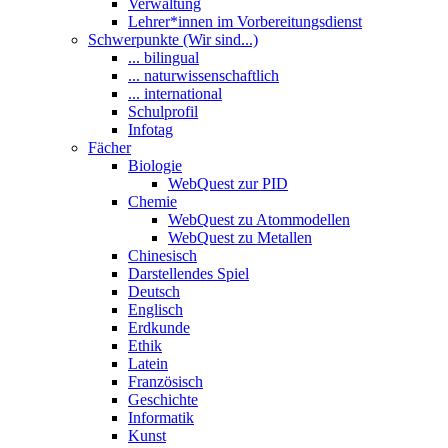
Verwaltung
Lehrer*innen im Vorbereitungsdienst
Schwerpunkte (Wir sind...)
... bilingual
... naturwissenschaftlich
... international
Schulprofil
Infotag
Fächer
Biologie
WebQuest zur PID
Chemie
WebQuest zu Atommodellen
WebQuest zu Metallen
Chinesisch
Darstellendes Spiel
Deutsch
Englisch
Erdkunde
Ethik
Latein
Französisch
Geschichte
Informatik
Kunst