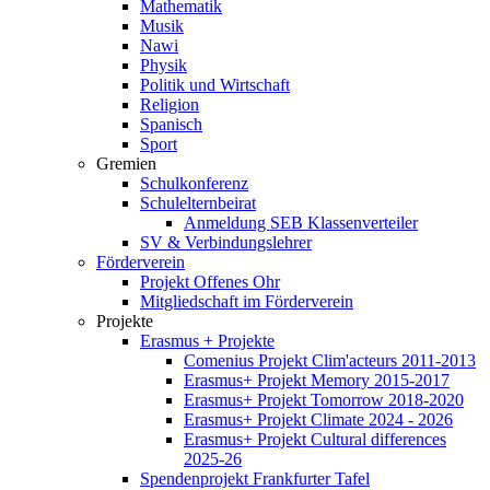
Mathematik
Musik
Nawi
Physik
Politik und Wirtschaft
Religion
Spanisch
Sport
Gremien
Schulkonferenz
Schulelternbeirat
Anmeldung SEB Klassenverteiler
SV & Verbindungslehrer
Förderverein
Projekt Offenes Ohr
Mitgliedschaft im Förderverein
Projekte
Erasmus + Projekte
Comenius Projekt Clim'acteurs 2011-2013
Erasmus+ Projekt Memory 2015-2017
Erasmus+ Projekt Tomorrow 2018-2020
Erasmus+ Projekt Climate 2024 - 2026
Erasmus+ Projekt Cultural differences
2025-26
Spendenprojekt Frankfurter Tafel