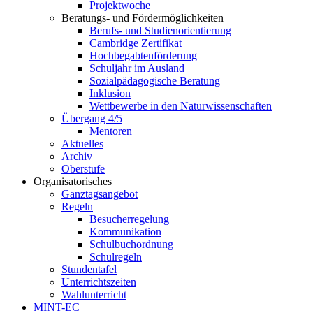
Projektwoche
Beratungs- und Fördermöglichkeiten
Berufs- und Studienorientierung
Cambridge Zertifikat
Hochbegabtenförderung
Schuljahr im Ausland
Sozialpädagogische Beratung
Inklusion
Wettbewerbe in den Naturwissenschaften
Übergang 4/5
Mentoren
Aktuelles
Archiv
Oberstufe
Organisatorisches
Ganztagsangebot
Regeln
Besucherregelung
Kommunikation
Schulbuchordnung
Schulregeln
Stundentafel
Unterrichtszeiten
Wahlunterricht
MINT-EC