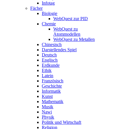
Infotag
Fächer
Biologie
WebQuest zur PID
Chemie
WebQuest zu
Atommodellen
WebQuest zu Metallen
Chinesisch
Darstellendes Spiel
Deutsch
Englisch
Erdkunde
Ethik
Latein
Französisch
Geschichte
Informatik
Kunst
Mathematik
Musik
Nawi
Physik
Politik und Wirtschaft
Religion