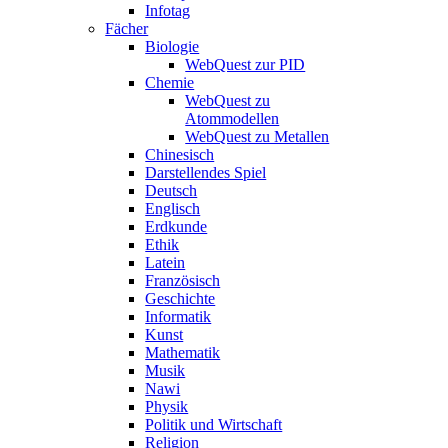
Infotag
Fächer
Biologie
WebQuest zur PID
Chemie
WebQuest zu
Atommodellen
WebQuest zu Metallen
Chinesisch
Darstellendes Spiel
Deutsch
Englisch
Erdkunde
Ethik
Latein
Französisch
Geschichte
Informatik
Kunst
Mathematik
Musik
Nawi
Physik
Politik und Wirtschaft
Religion