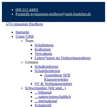
069 212 44001
Poststelle.gymnasium-riedberg@stadt-frankfurt.de
Startseite
Unser GRB
Team
Schulleitung
Kollegium
Verwaltung
Lehrer*innen im Vorbereitungsdienst
Gremien
Schulkonferenz
Schulelternbeirat
Anmeldung SEB
Klassenverteiler
SV & Verbindungslehrer
Schwerpunkte (Wir sind...)
... bilingual
... naturwissenschaftlich
... international
Schulprofil