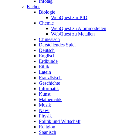
Infotag
Fächer
Biologie
WebQuest zur PID
Chemie
WebQuest zu Atommodellen
WebQuest zu Metallen
Chinesisch
Darstellendes Spiel
Deutsch
Englisch
Erdkunde
Ethik
Latein
Französisch
Geschichte
Informatik
Kunst
Mathematik
Musik
Nawi
Physik
Politik und Wirtschaft
Religion
Spanisch