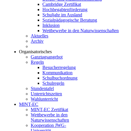
Cambridge Zertifikat
Hochbegabtenförderung
Schuljahr im Ausland
Sozialpädagogische Beratung
Inklusion
Wettbewerbe in den Naturwissenschaften
Aktuelles
Archiv
Organisatorisches
Ganztagsangebot
Regeln
Besucherregelung
Kommunikation
Schulbuchordnung
Schulregeln
Stundentafel
Unterrichtszeiten
Wahlunterricht
MINT-EC
MINT-EC Zertifikat
Wettbewerbe in den
Naturwissenschaften
Kooperation JWG-
Universität