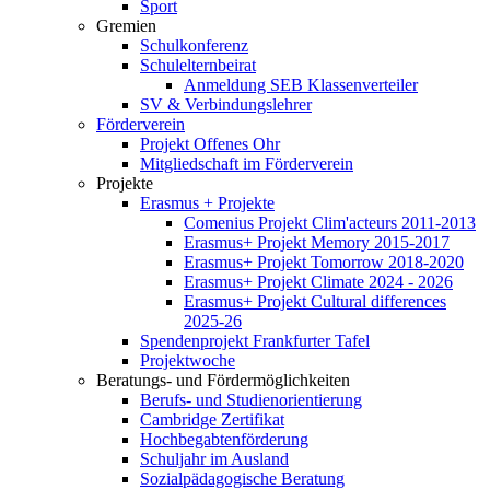
Sport
Gremien
Schulkonferenz
Schulelternbeirat
Anmeldung SEB Klassenverteiler
SV & Verbindungslehrer
Förderverein
Projekt Offenes Ohr
Mitgliedschaft im Förderverein
Projekte
Erasmus + Projekte
Comenius Projekt Clim'acteurs 2011-2013
Erasmus+ Projekt Memory 2015-2017
Erasmus+ Projekt Tomorrow 2018-2020
Erasmus+ Projekt Climate 2024 - 2026
Erasmus+ Projekt Cultural differences
2025-26
Spendenprojekt Frankfurter Tafel
Projektwoche
Beratungs- und Fördermöglichkeiten
Berufs- und Studienorientierung
Cambridge Zertifikat
Hochbegabtenförderung
Schuljahr im Ausland
Sozialpädagogische Beratung