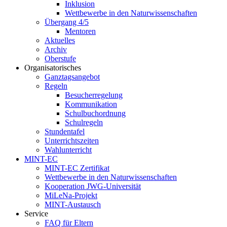
Inklusion
Wettbewerbe in den Naturwissenschaften
Übergang 4/5
Mentoren
Aktuelles
Archiv
Oberstufe
Organisatorisches
Ganztagsangebot
Regeln
Besucherregelung
Kommunikation
Schulbuchordnung
Schulregeln
Stundentafel
Unterrichtszeiten
Wahlunterricht
MINT-EC
MINT-EC Zertifikat
Wettbewerbe in den Naturwissenschaften
Kooperation JWG-Universität
MiLeNa-Projekt
MINT-Austausch
Service
FAQ für Eltern