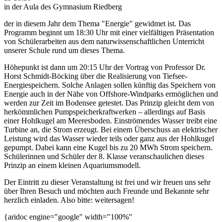
in der Aula des Gymnasium Riedberg
der in diesem Jahr dem Thema "Energie" gewidmet ist. Das
Programm beginnt um 18:30 Uhr mit einer vielfältigen Präsentation
von Schülerarbeiten aus dem naturwissenschaftlichen Unterricht
unserer Schule rund um dieses Thema.
Höhepunkt ist dann um 20:15 Uhr der Vortrag von Professor Dr.
Horst Schmidt-Böcking über die Realisierung von Tiefsee-
Energiespeichern. Solche Anlagen sollen künftig das Speichern von
Energie auch in der Nähe von Offshore-Windparks ermöglichen und
werden zur Zeit im Bodensee getestet. Das Prinzip gleicht dem von
herkömmlichen Pumpspeicherkraftwerken – allerdings auf Basis
einer Hohlkugel am Meeresboden. Einströmendes Wasser treibt eine
Turbine an, die Strom erzeugt. Bei einem Überschuss an elektrischer
Leistung wird das Wasser wieder teils oder ganz aus der Hohlkugel
gepumpt. Dabei kann eine Kugel bis zu 20 MWh Strom speichern.
Schülerinnen und Schüler der 8. Klasse veranschaulichen dieses
Prinzip an einem kleinen Aquariumsmodell.
Der Eintritt zu dieser Veranstaltung ist frei und wir freuen uns sehr
über Ihren Besuch und möchten auch Freunde und Bekannte sehr
herzlich einladen. Also bitte: weitersagen!
{aridoc engine="google" width="100%"