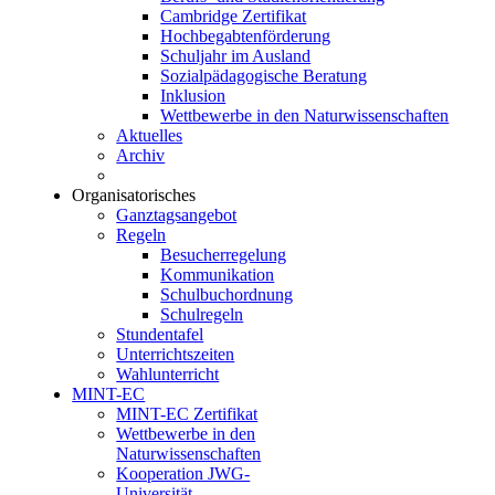
Cambridge Zertifikat
Hochbegabtenförderung
Schuljahr im Ausland
Sozialpädagogische Beratung
Inklusion
Wettbewerbe in den Naturwissenschaften
Aktuelles
Archiv
Organisatorisches
Ganztagsangebot
Regeln
Besucherregelung
Kommunikation
Schulbuchordnung
Schulregeln
Stundentafel
Unterrichtszeiten
Wahlunterricht
MINT-EC
MINT-EC Zertifikat
Wettbewerbe in den
Naturwissenschaften
Kooperation JWG-
Universität