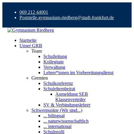
069 212 44001
Poststelle.gymnasium-riedberg@stadt-frankfurt.de
Startseite
Unser GRB
Team
Schulleitung
Kollegium
Verwaltung
Lehrer*innen im Vorbereitungsdienst
Gremien
Schulkonferenz
Schulelternbeirat
Anmeldung SEB
Klassenverteiler
SV & Verbindungslehrer
Schwerpunkte (Wir sind...)
... bilingual
... naturwissenschaftlich
... international
Schulprofil