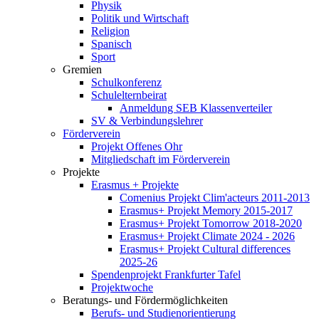
Physik
Politik und Wirtschaft
Religion
Spanisch
Sport
Gremien
Schulkonferenz
Schulelternbeirat
Anmeldung SEB Klassenverteiler
SV & Verbindungslehrer
Förderverein
Projekt Offenes Ohr
Mitgliedschaft im Förderverein
Projekte
Erasmus + Projekte
Comenius Projekt Clim'acteurs 2011-2013
Erasmus+ Projekt Memory 2015-2017
Erasmus+ Projekt Tomorrow 2018-2020
Erasmus+ Projekt Climate 2024 - 2026
Erasmus+ Projekt Cultural differences
2025-26
Spendenprojekt Frankfurter Tafel
Projektwoche
Beratungs- und Fördermöglichkeiten
Berufs- und Studienorientierung