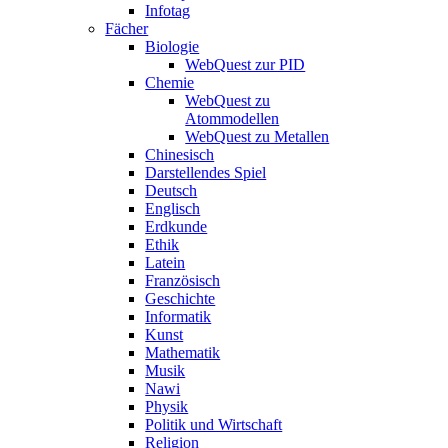
Infotag
Fächer
Biologie
WebQuest zur PID
Chemie
WebQuest zu
Atommodellen
WebQuest zu Metallen
Chinesisch
Darstellendes Spiel
Deutsch
Englisch
Erdkunde
Ethik
Latein
Französisch
Geschichte
Informatik
Kunst
Mathematik
Musik
Nawi
Physik
Politik und Wirtschaft
Religion