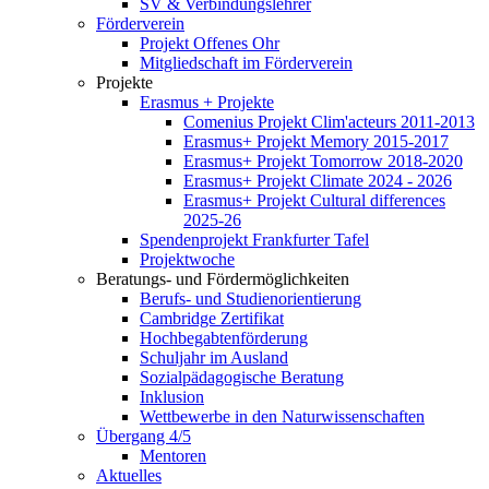
SV & Verbindungslehrer
Förderverein
Projekt Offenes Ohr
Mitgliedschaft im Förderverein
Projekte
Erasmus + Projekte
Comenius Projekt Clim'acteurs 2011-2013
Erasmus+ Projekt Memory 2015-2017
Erasmus+ Projekt Tomorrow 2018-2020
Erasmus+ Projekt Climate 2024 - 2026
Erasmus+ Projekt Cultural differences
2025-26
Spendenprojekt Frankfurter Tafel
Projektwoche
Beratungs- und Fördermöglichkeiten
Berufs- und Studienorientierung
Cambridge Zertifikat
Hochbegabtenförderung
Schuljahr im Ausland
Sozialpädagogische Beratung
Inklusion
Wettbewerbe in den Naturwissenschaften
Übergang 4/5
Mentoren
Aktuelles