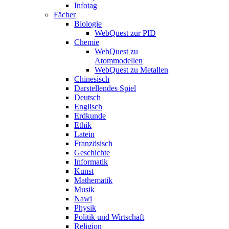
Infotag
Fächer
Biologie
WebQuest zur PID
Chemie
WebQuest zu
Atommodellen
WebQuest zu Metallen
Chinesisch
Darstellendes Spiel
Deutsch
Englisch
Erdkunde
Ethik
Latein
Französisch
Geschichte
Informatik
Kunst
Mathematik
Musik
Nawi
Physik
Politik und Wirtschaft
Religion