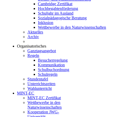
Cambridge Zertifikat
Hochbegabtenförderung
Schuljahr im Ausland
Sozialpädagogische Beratung
Inklusion
Wettbewerbe in den Naturwissenschaften
Aktuelles
Archiv
Organisatorisches
Ganztagsangebot
Regeln
Besucherregelung
Kommunikation
Schulbuchordnung
Schulregeln
Stundentafel
Unterrichtszeiten
Wahlunterricht
MINT-EC
MINT-EC Zertifikat
Wettbewerbe in den
Naturwissenschaften
Kooperation JWG-
Universität