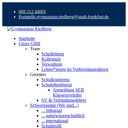
069 212 44001
Poststelle.gymnasium-riedberg@stadt-frankfurt.de
Startseite
Unser GRB
Team
Schulleitung
Kollegium
Verwaltung
Lehrer*innen im Vorbereitungsdienst
Gremien
Schulkonferenz
Schulelternbeirat
Anmeldung SEB
Klassenverteiler
SV & Verbindungslehrer
Schwerpunkte (Wir sind...)
... bilingual
... naturwissenschaftlich
... international
Schulprofil