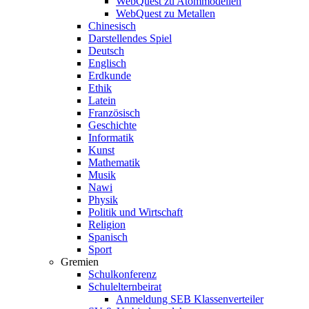
WebQuest zu Atommodellen
WebQuest zu Metallen
Chinesisch
Darstellendes Spiel
Deutsch
Englisch
Erdkunde
Ethik
Latein
Französisch
Geschichte
Informatik
Kunst
Mathematik
Musik
Nawi
Physik
Politik und Wirtschaft
Religion
Spanisch
Sport
Gremien
Schulkonferenz
Schulelternbeirat
Anmeldung SEB Klassenverteiler