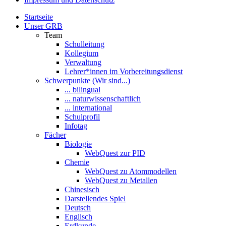
Startseite
Unser GRB
Team
Schulleitung
Kollegium
Verwaltung
Lehrer*innen im Vorbereitungsdienst
Schwerpunkte (Wir sind...)
... bilingual
... naturwissenschaftlich
... international
Schulprofil
Infotag
Fächer
Biologie
WebQuest zur PID
Chemie
WebQuest zu Atommodellen
WebQuest zu Metallen
Chinesisch
Darstellendes Spiel
Deutsch
Englisch
Erdkunde