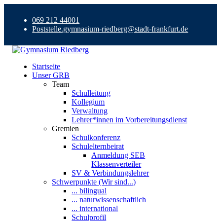
069 212 44001
Poststelle.gymnasium-riedberg@stadt-frankfurt.de
Startseite
Unser GRB
Team
Schulleitung
Kollegium
Verwaltung
Lehrer*innen im Vorbereitungsdienst
Gremien
Schulkonferenz
Schulelternbeirat
Anmeldung SEB
Klassenverteiler
SV & Verbindungslehrer
Schwerpunkte (Wir sind...)
... bilingual
... naturwissenschaftlich
... international
Schulprofil