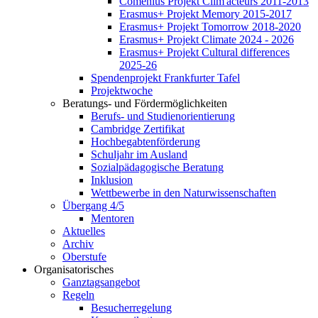
Comenius Projekt Clim'acteurs 2011-2013
Erasmus+ Projekt Memory 2015-2017
Erasmus+ Projekt Tomorrow 2018-2020
Erasmus+ Projekt Climate 2024 - 2026
Erasmus+ Projekt Cultural differences
2025-26
Spendenprojekt Frankfurter Tafel
Projektwoche
Beratungs- und Fördermöglichkeiten
Berufs- und Studienorientierung
Cambridge Zertifikat
Hochbegabtenförderung
Schuljahr im Ausland
Sozialpädagogische Beratung
Inklusion
Wettbewerbe in den Naturwissenschaften
Übergang 4/5
Mentoren
Aktuelles
Archiv
Oberstufe
Organisatorisches
Ganztagsangebot
Regeln
Besucherregelung