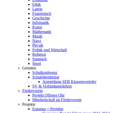
Ethik
Latein
Französisch
Geschichte
Informatik
Kunst
Mathematik
Musik
Nawi
Physik
Politik und Wirtschaft
Religion
Spanisch
Sport
Gremien
Schulkonferenz
Schulelternbeirat
Anmeldung SEB Klassenverteiler
SV & Verbindungslehrer
Förderverein
Projekt Offenes Ohr
Mitgliedschaft im Förderverein
Projekte
Erasmus + Projekte