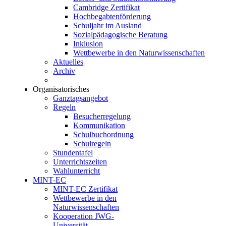
Cambridge Zertifikat
Hochbegabtenförderung
Schuljahr im Ausland
Sozialpädagogische Beratung
Inklusion
Wettbewerbe in den Naturwissenschaften
Aktuelles
Archiv
Organisatorisches
Ganztagsangebot
Regeln
Besucherregelung
Kommunikation
Schulbuchordnung
Schulregeln
Stundentafel
Unterrichtszeiten
Wahlunterricht
MINT-EC
MINT-EC Zertifikat
Wettbewerbe in den
Naturwissenschaften
Kooperation JWG-
Universität