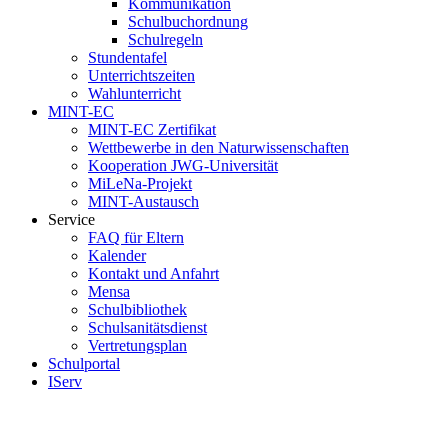
Kommunikation
Schulbuchordnung
Schulregeln
Stundentafel
Unterrichtszeiten
Wahlunterricht
MINT-EC
MINT-EC Zertifikat
Wettbewerbe in den Naturwissenschaften
Kooperation JWG-Universität
MiLeNa-Projekt
MINT-Austausch
Service
FAQ für Eltern
Kalender
Kontakt und Anfahrt
Mensa
Schulbibliothek
Schulsanitätsdienst
Vertretungsplan
Schulportal
IServ