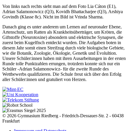
Von links nach rechts sieht man auf dem Foto Lia Cáton (E1),
Adrian Salamonowicz (Q3), Kovidh Bhattacharjee (Q3), Arshiya
Govindh (Klasse 8c). Nicht im Bild ist Vrinda Sharma.
Danach ging es unter anderem um Lernen auf neuronaler Ebene,
Artenschutz, um Ratten als Krankheitsüberträger, um Kröten, die
Giftstoffe (Neurotoxine) absondern und elektrische Synapsen, die
zuerst beim Kugelfisch entdeckt wurden. Die Aufgaben boten in
diesem Jahr somit einen Streifzug durch viele biologische Gebiete,
wie die Botanik, Zoologie, Ökologie, Genetik und Evolultion.
Unsere Schüler:innen haben mit ihren Ausarbeitungen in der ersten
Runde tolle Punktzahlen errungen, trotzdem konnte sich nur ein
Schüler -Adrian Salamonowicz- für die zweite Runde des
Wettbewerbs qualifizieren. Die Schule freut sich über den Erfolg
aller Schüler:innen und gratuliert von Herzen.
© 2026 Gymnasium Riedberg - Friedrich-Dessauer-Str. 2 - 60438
Frankfurt
Impressum und Datenschutz