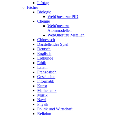
Infotag
Fächer
Biologie
WebQuest zur PID
Chemie
WebQuest zu
Atommodellen
WebQuest zu Metallen
Chinesisch
Darstellendes Spiel
Deutsch
Englisch
Erdkunde
Ethik
Latein
Französisch
Geschichte
Informatik
Kunst
Mathematik
Musik
Nawi
Physik
Politik und Wirtschaft
Religion