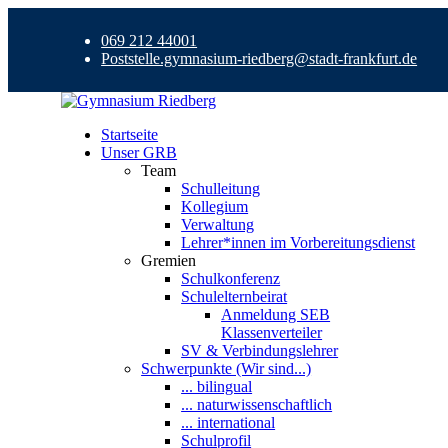
069 212 44001
Poststelle.gymnasium-riedberg@stadt-frankfurt.de
Startseite
Unser GRB
Team
Schulleitung
Kollegium
Verwaltung
Lehrer*innen im Vorbereitungsdienst
Gremien
Schulkonferenz
Schulelternbeirat
Anmeldung SEB
Klassenverteiler
SV & Verbindungslehrer
Schwerpunkte (Wir sind...)
... bilingual
... naturwissenschaftlich
... international
Schulprofil