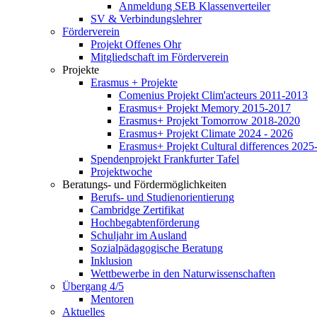
Anmeldung SEB Klassenverteiler
SV & Verbindungslehrer
Förderverein
Projekt Offenes Ohr
Mitgliedschaft im Förderverein
Projekte
Erasmus + Projekte
Comenius Projekt Clim'acteurs 2011-2013
Erasmus+ Projekt Memory 2015-2017
Erasmus+ Projekt Tomorrow 2018-2020
Erasmus+ Projekt Climate 2024 - 2026
Erasmus+ Projekt Cultural differences 2025
Spendenprojekt Frankfurter Tafel
Projektwoche
Beratungs- und Fördermöglichkeiten
Berufs- und Studienorientierung
Cambridge Zertifikat
Hochbegabtenförderung
Schuljahr im Ausland
Sozialpädagogische Beratung
Inklusion
Wettbewerbe in den Naturwissenschaften
Übergang 4/5
Mentoren
Aktuelles