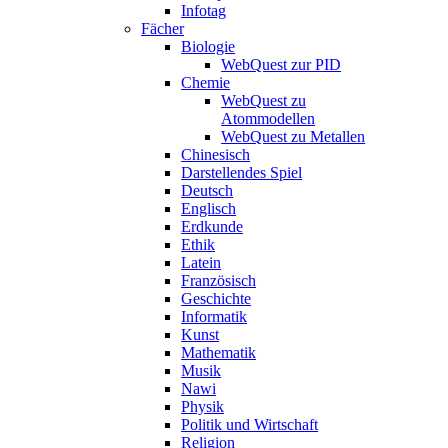
Infotag
Fächer
Biologie
WebQuest zur PID
Chemie
WebQuest zu
Atommodellen
WebQuest zu Metallen
Chinesisch
Darstellendes Spiel
Deutsch
Englisch
Erdkunde
Ethik
Latein
Französisch
Geschichte
Informatik
Kunst
Mathematik
Musik
Nawi
Physik
Politik und Wirtschaft
Religion