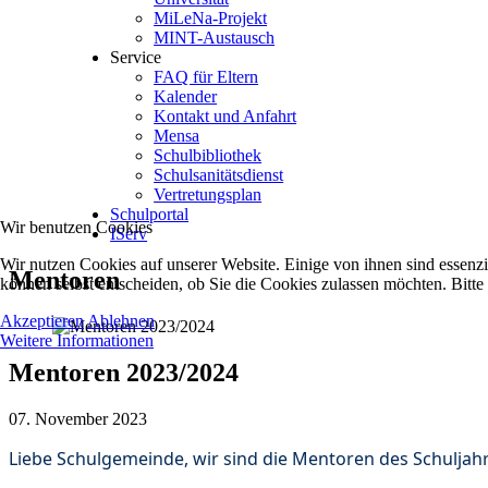
MiLeNa-Projekt
MINT-Austausch
Service
FAQ für Eltern
Kalender
Kontakt und Anfahrt
Mensa
Schulbibliothek
Schulsanitätsdienst
Vertretungsplan
Schulportal
Wir benutzen Cookies
IServ
Wir nutzen Cookies auf unserer Website. Einige von ihnen sind essenzi
Mentoren
können selbst entscheiden, ob Sie die Cookies zulassen möchten. Bitte
Akzeptieren
Ablehnen
Weitere Informationen
Mentoren 2023/2024
07. November 2023
Liebe Schulgemeinde, wir sind die Mentoren des Schuljahre