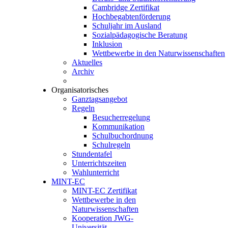
Cambridge Zertifikat
Hochbegabtenförderung
Schuljahr im Ausland
Sozialpädagogische Beratung
Inklusion
Wettbewerbe in den Naturwissenschaften
Aktuelles
Archiv
Organisatorisches
Ganztagsangebot
Regeln
Besucherregelung
Kommunikation
Schulbuchordnung
Schulregeln
Stundentafel
Unterrichtszeiten
Wahlunterricht
MINT-EC
MINT-EC Zertifikat
Wettbewerbe in den
Naturwissenschaften
Kooperation JWG-
Universität