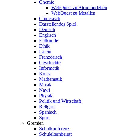
Chemie
WebQuest zu Atommodellen
WebQuest zu Metallen
Chinesisch
Darstellendes Spiel
Deutsch
Englisch
Erdkunde
Ethik
Latein
Französisch
Geschichte
Informatik
Kunst
Mathematik
Musik
Nawi
Physik
Politik und Wirtschaft
Religion
Spanisch
Sport
Gremien
Schulkonferenz
Schulelternbeirat