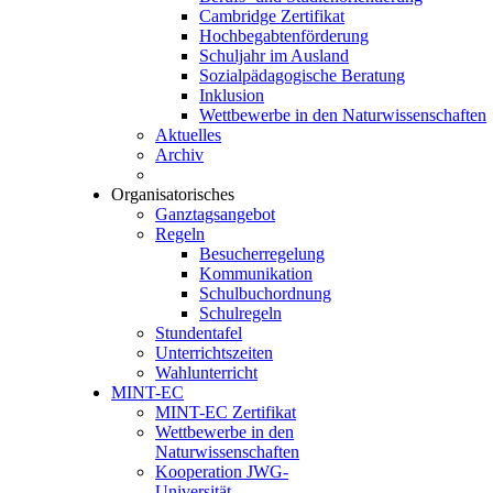
Cambridge Zertifikat
Hochbegabtenförderung
Schuljahr im Ausland
Sozialpädagogische Beratung
Inklusion
Wettbewerbe in den Naturwissenschaften
Aktuelles
Archiv
Organisatorisches
Ganztagsangebot
Regeln
Besucherregelung
Kommunikation
Schulbuchordnung
Schulregeln
Stundentafel
Unterrichtszeiten
Wahlunterricht
MINT-EC
MINT-EC Zertifikat
Wettbewerbe in den
Naturwissenschaften
Kooperation JWG-
Universität