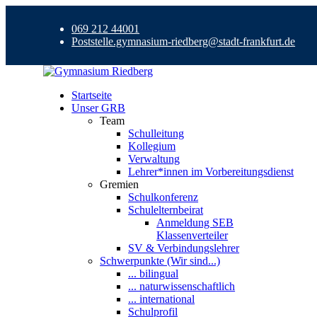
069 212 44001
Poststelle.gymnasium-riedberg@stadt-frankfurt.de
Startseite
Unser GRB
Team
Schulleitung
Kollegium
Verwaltung
Lehrer*innen im Vorbereitungsdienst
Gremien
Schulkonferenz
Schulelternbeirat
Anmeldung SEB
Klassenverteiler
SV & Verbindungslehrer
Schwerpunkte (Wir sind...)
... bilingual
... naturwissenschaftlich
... international
Schulprofil