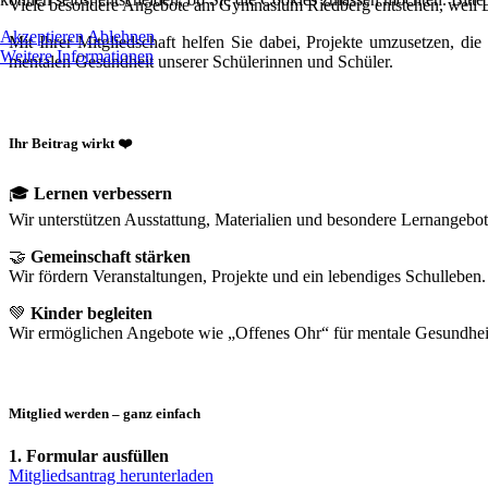
Viele besondere Angebote am Gymnasium Riedberg entstehen, weil E
Akzeptieren
Ablehnen
Mit Ihrer Mitgliedschaft helfen Sie dabei, Projekte umzusetzen, d
Weitere Informationen
mentalen Gesundheit unserer Schülerinnen und Schüler.
Ihr Beitrag wirkt
❤️
🎓
Lernen verbessern
Wir unterstützen Ausstattung, Materialien und besondere Lernangebot
🤝
Gemeinschaft stärken
Wir fördern Veranstaltungen, Projekte und ein lebendiges Schulleben.
💚
Kinder begleiten
Wir ermöglichen Angebote wie „Offenes Ohr“ für mentale Gesundhei
Mitglied werden – ganz einfach
1. Formular ausfüllen
Mitgliedsantrag herunterladen