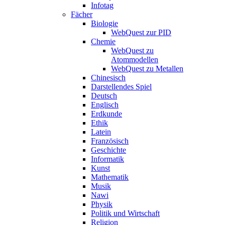
Infotag
Fächer
Biologie
WebQuest zur PID
Chemie
WebQuest zu
Atommodellen
WebQuest zu Metallen
Chinesisch
Darstellendes Spiel
Deutsch
Englisch
Erdkunde
Ethik
Latein
Französisch
Geschichte
Informatik
Kunst
Mathematik
Musik
Nawi
Physik
Politik und Wirtschaft
Religion