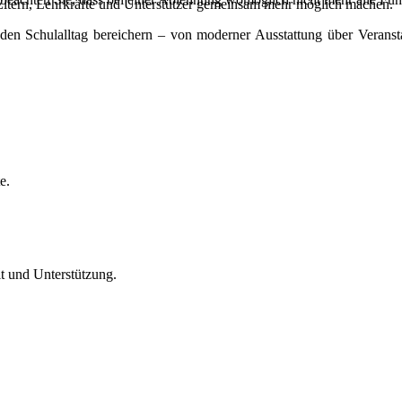
ltern, Lehrkräfte und Unterstützer gemeinsam mehr möglich machen.
ie den Schulalltag bereichern – von moderner Ausstattung über Veran
e.
t und Unterstützung.