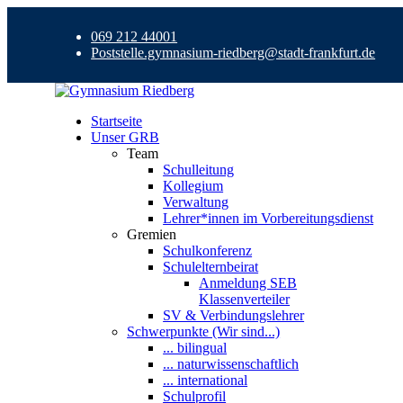
069 212 44001
Poststelle.gymnasium-riedberg@stadt-frankfurt.de
Startseite
Unser GRB
Team
Schulleitung
Kollegium
Verwaltung
Lehrer*innen im Vorbereitungsdienst
Gremien
Schulkonferenz
Schulelternbeirat
Anmeldung SEB
Klassenverteiler
SV & Verbindungslehrer
Schwerpunkte (Wir sind...)
... bilingual
... naturwissenschaftlich
... international
Schulprofil