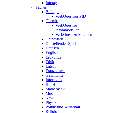
Infotag
Fächer
Biologie
WebQuest zur PID
Chemie
WebQuest zu
Atommodellen
WebQuest zu Metallen
Chinesisch
Darstellendes Spiel
Deutsch
Englisch
Erdkunde
Ethik
Latein
Französisch
Geschichte
Informatik
Kunst
Mathematik
Musik
Nawi
Physik
Politik und Wirtschaft
Religion