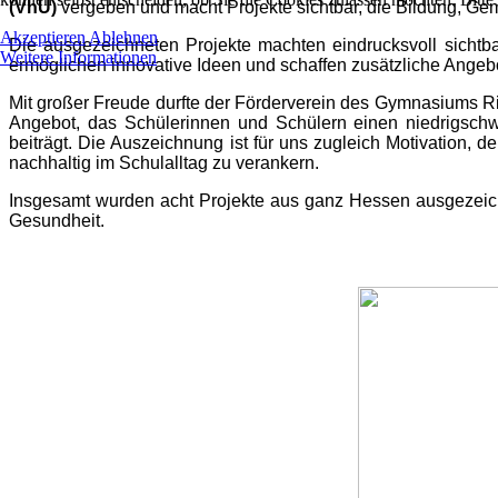
(VhU)
vergeben und macht Projekte sichtbar, die Bildung, Ge
Akzeptieren
Ablehnen
Die ausgezeichneten Projekte machten eindrucksvoll sichtba
Weitere Informationen
ermöglichen innovative Ideen und schaffen zusätzliche Angebo
Mit großer Freude durfte der Förderverein des Gymnasiums R
Angebot, das Schülerinnen und Schülern einen niedrigschwe
beiträgt. Die Auszeichnung ist für uns zugleich Motivation
nachhaltig im Schulalltag zu verankern.
Insgesamt wurden acht Projekte aus ganz Hessen ausgezeich
Gesundheit.