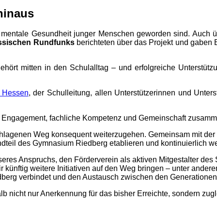
hinaus
ür mentale Gesundheit junger Menschen geworden sind. Auch ü
ssischen Rundfunks
berichteten über das Projekt und gaben E
ört mitten in den Schulalltag – und erfolgreiche Unterstützu
n Hessen
, der Schulleitung, allen Unterstützerinnen und Unter
 wenn Engagement, fachliche Kompetenz und Gemeinschaft zusa
eschlagenen Weg konsequent weiterzugehen. Gemeinsam mit der
tandteil des Gymnasium Riedberg etablieren und kontinuierlich w
seres Anspruchs, den Förderverein als aktiven Mitgestalter des
r künftig weitere Initiativen auf den Weg bringen – unter and
berg verbindet und den Austausch zwischen den Generationen 
shalb nicht nur Anerkennung für das bisher Erreichte, sondern 