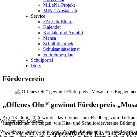
MiLeNa-Projekt
MINT-Austausch
Service
FAQ für Eltern
Kalender
Kontakt und Anfahrt
Mensa
Schulbibliothek
Schulsanitätsdienst
Vertretungsplan
Schulportal
IServ
Förderverein
„Offenes Ohr“ gewinnt Förderpreis „Mos
Am 13. Juni 2026 wurde das Gymnasium Riedberg zum Treffpun
Wir benutzen Cookies
ausgezeichnet, die zeigen, wie Kita- und Schulfördervereine Bildung 
Wir nutzen Cookies auf unserer Website. Einige von ihnen sind essenzi
Der Preis wird vom
Landesverband der Kita- und Schulför
können selbst entscheiden, ob Sie die Cookies zulassen möchten. Bitte