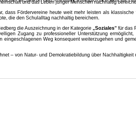
meinschaft und das Leben junger Menschen nachhaltig bereiche
r, dass Fördervereine heute weit mehr leisten als klassisch
te, die den Schulalltag nachhaltig bereichern.
iedberg die Auszeichnung in der Kategorie
„Soziales“
für das 
lligen Zugang zu professioneller Unterstützung ermöglicht, 
, den eingeschlagenen Weg konsequent weiterzugehen und gemei
net – von Natur- und Demokratiebildung über Nachhaltigkeit 