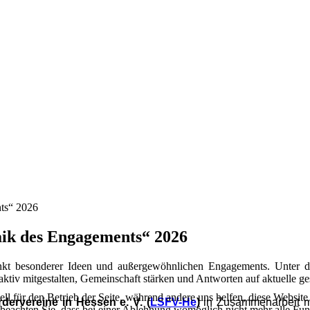
aik des Engagements“ 2026
kt besonderer Ideen und außergewöhnlichen Engagements. Unter
aktiv mitgestalten, Gemeinschaft stärken und Antworten auf aktuelle g
ell für den Betrieb der Seite, während andere uns helfen, diese Websit
dervereine in Hessen e. V. (
LSFV-He
)
in Zusammenarbeit m
 beachten Sie, dass bei einer Ablehnung womöglich nicht mehr alle Funk