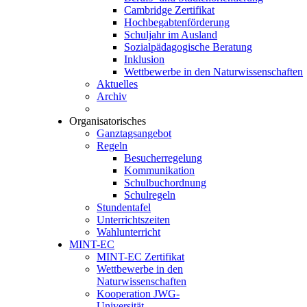
Cambridge Zertifikat
Hochbegabtenförderung
Schuljahr im Ausland
Sozialpädagogische Beratung
Inklusion
Wettbewerbe in den Naturwissenschaften
Aktuelles
Archiv
Organisatorisches
Ganztagsangebot
Regeln
Besucherregelung
Kommunikation
Schulbuchordnung
Schulregeln
Stundentafel
Unterrichtszeiten
Wahlunterricht
MINT-EC
MINT-EC Zertifikat
Wettbewerbe in den
Naturwissenschaften
Kooperation JWG-
Universität