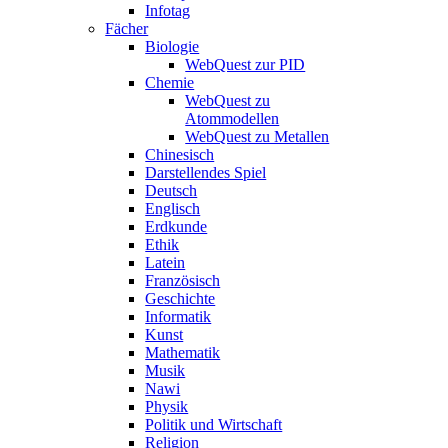
Infotag
Fächer
Biologie
WebQuest zur PID
Chemie
WebQuest zu
Atommodellen
WebQuest zu Metallen
Chinesisch
Darstellendes Spiel
Deutsch
Englisch
Erdkunde
Ethik
Latein
Französisch
Geschichte
Informatik
Kunst
Mathematik
Musik
Nawi
Physik
Politik und Wirtschaft
Religion