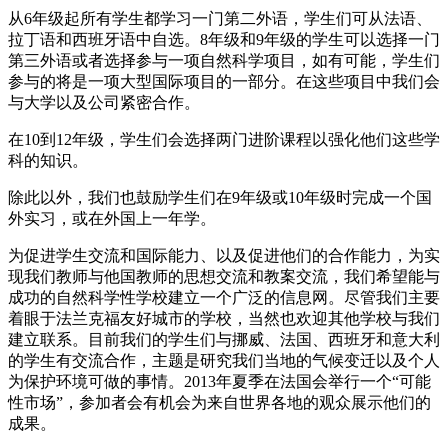
从6年级起所有学生都学习一门第二外语，学生们可从法语、
拉丁语和西班牙语中自选。8年级和9年级的学生可以选择一门
第三外语或者选择参与一项自然科学项目，如有可能，学生们
参与的将是一项大型国际项目的一部分。在这些项目中我们会
与大学以及公司紧密合作。
在10到12年级，学生们会选择两门进阶课程以强化他们这些学
科的知识。
除此以外，我们也鼓励学生们在9年级或10年级时完成一个国
外实习，或在外国上一年学。
为促进学生交流和国际能力、以及促进他们的合作能力，为实
现我们教师与他国教师的思想交流和教案交流，我们希望能与
成功的自然科学性学校建立一个广泛的信息网。尽管我们主要
着眼于法兰克福友好城市的学校，当然也欢迎其他学校与我们
建立联系。目前我们的学生们与挪威、法国、西班牙和意大利
的学生有交流合作，主题是研究我们当地的气候变迁以及个人
为保护环境可做的事情。2013年夏季在法国会举行一个“可能
性市场”，参加者会有机会为来自世界各地的观众展示他们的
成果。