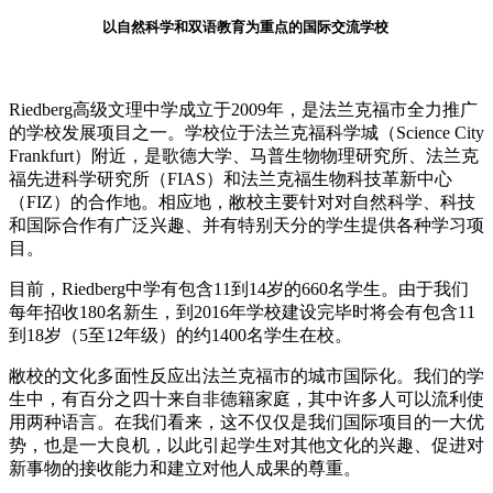
以自然科学和双语教育为重点的国际交流学校
Riedberg高级文理中学成立于2009年，是法兰克福市全力推广
的学校发展项目之一。学校位于法兰克福科学城（Science City
Frankfurt）附近，是歌德大学、马普生物物理研究所、法兰克
福先进科学研究所（FIAS）和法兰克福生物科技革新中心
（FIZ）的合作地。相应地，敝校主要针对对自然科学、科技
和国际合作有广泛兴趣、并有特别天分的学生提供各种学习项
目。
目前，Riedberg中学有包含11到14岁的
66
0名学生。由于我们
每年招收180名新生，到2016年学校建设完毕时将会有包含11
到18岁（5至12年级）的约1400名学生在校。
敝校的文化多面性反应出法兰克福市的城市国际化。我们的学
生中，有百分之四十来自非德籍家庭，其中许多人可以流利使
用两种语言。在我们看来，这不仅仅是我们国际项目的一大优
势，也是一大良机，以此引起学生对其他文化的兴趣、促进对
新事物的接收能力和建立对他人成果的尊重。