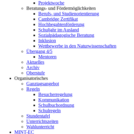
Projektwoche
Beratungs- und Fördermöglichkeiten
Berufs- und Studienorientierung
Cambridge Zertifikat
Hochbegabtenförderung
Schuljahr im Ausland
Sozialpädagogische Beratung
Inklusion
Wettbewerbe in den Naturwissenschaften
Übergang 4/5
Mentoren
Aktuelles
Archiv
Oberstufe
Organisatorisches
Ganztagsangebot
Regeln
Besucherregelung
Kommunikation
Schulbuchordnung
Schulregeln
Stundentafel
Unterrichtszeiten
Wahlunterricht
MINT-EC