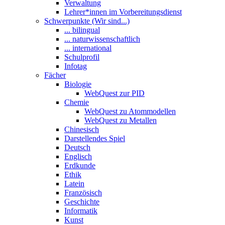
Verwaltung
Lehrer*innen im Vorbereitungsdienst
Schwerpunkte (Wir sind...)
... bilingual
... naturwissenschaftlich
... international
Schulprofil
Infotag
Fächer
Biologie
WebQuest zur PID
Chemie
WebQuest zu Atommodellen
WebQuest zu Metallen
Chinesisch
Darstellendes Spiel
Deutsch
Englisch
Erdkunde
Ethik
Latein
Französisch
Geschichte
Informatik
Kunst