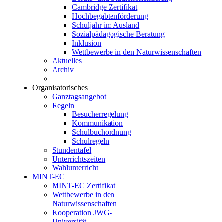
Cambridge Zertifikat
Hochbegabtenförderung
Schuljahr im Ausland
Sozialpädagogische Beratung
Inklusion
Wettbewerbe in den Naturwissenschaften
Aktuelles
Archiv
Organisatorisches
Ganztagsangebot
Regeln
Besucherregelung
Kommunikation
Schulbuchordnung
Schulregeln
Stundentafel
Unterrichtszeiten
Wahlunterricht
MINT-EC
MINT-EC Zertifikat
Wettbewerbe in den
Naturwissenschaften
Kooperation JWG-
Universität