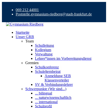
069 212 44001
Poststelle.gymnasium-riedberg@stadt-frankfurt.de
Startseite
Unser GRB
Team
Schulleitung
Kollegium
Verwaltung
Lehrer*innen im Vorbereitungsdienst
Gremien
Schulkonferenz
Schulelternbeirat
Anmeldung SEB
Klassenverteiler
SV & Verbindungslehrer
Schwerpunkte (Wir sind...)
... bilingual
... naturwissenschaftlich
... international
Schulprofil