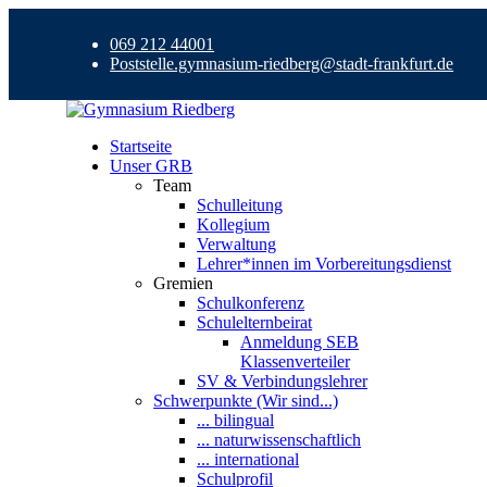
069 212 44001
Poststelle.gymnasium-riedberg@stadt-frankfurt.de
Startseite
Unser GRB
Team
Schulleitung
Kollegium
Verwaltung
Lehrer*innen im Vorbereitungsdienst
Gremien
Schulkonferenz
Schulelternbeirat
Anmeldung SEB
Klassenverteiler
SV & Verbindungslehrer
Schwerpunkte (Wir sind...)
... bilingual
... naturwissenschaftlich
... international
Schulprofil