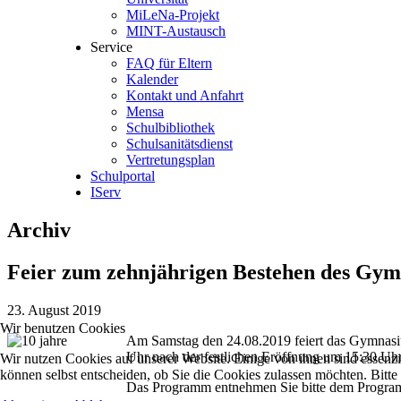
MiLeNa-Projekt
MINT-Austausch
Service
FAQ für Eltern
Kalender
Kontakt und Anfahrt
Mensa
Schulbibliothek
Schulsanitätsdienst
Vertretungsplan
Schulportal
IServ
Archiv
Feier zum zehnjährigen Bestehen des Gy
23. August 2019
Wir benutzen Cookies
Am Samstag den 24.08.2019 feiert das Gymnasium
Uhr nach der festlichen Eröffnung um 15:30 Uhr
Wir nutzen Cookies auf unserer Website. Einige von ihnen sind essenzi
können selbst entscheiden, ob Sie die Cookies zulassen möchten. Bitte
Das Programm entnehmen Sie bitte dem Program