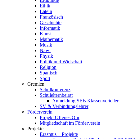
Erdkunde
Ethik
Latein
Französisch
Geschichte
Informatik
Kunst
Mathematik
Musik
Nawi
Physik
Politik und Wirtschaft
Religion
Spanisch
Sport
Gremien
Schulkonferenz
Schulelternbeirat
Anmeldung SEB Klassenverteiler
SV & Verbindungslehrer
Förderverein
Projekt Offenes Ohr
Mitgliedschaft im Förderverein
Projekte
Erasmus + Projekte