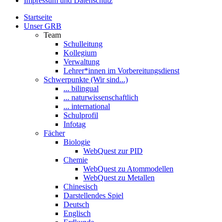
Impressum und Datenschutz
Startseite
Unser GRB
Team
Schulleitung
Kollegium
Verwaltung
Lehrer*innen im Vorbereitungsdienst
Schwerpunkte (Wir sind...)
... bilingual
... naturwissenschaftlich
... international
Schulprofil
Infotag
Fächer
Biologie
WebQuest zur PID
Chemie
WebQuest zu Atommodellen
WebQuest zu Metallen
Chinesisch
Darstellendes Spiel
Deutsch
Englisch