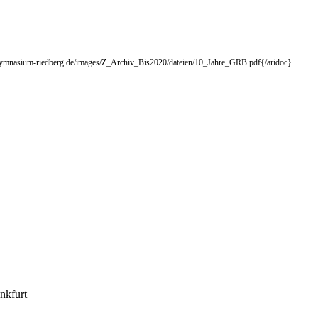
gymnasium-riedberg.de/images/Z_Archiv_Bis2020/dateien/10_Jahre_GRB.pdf{/aridoc}
nkfurt