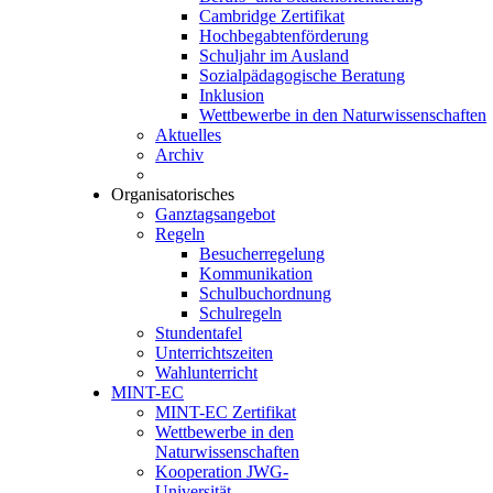
Cambridge Zertifikat
Hochbegabtenförderung
Schuljahr im Ausland
Sozialpädagogische Beratung
Inklusion
Wettbewerbe in den Naturwissenschaften
Aktuelles
Archiv
Organisatorisches
Ganztagsangebot
Regeln
Besucherregelung
Kommunikation
Schulbuchordnung
Schulregeln
Stundentafel
Unterrichtszeiten
Wahlunterricht
MINT-EC
MINT-EC Zertifikat
Wettbewerbe in den
Naturwissenschaften
Kooperation JWG-
Universität