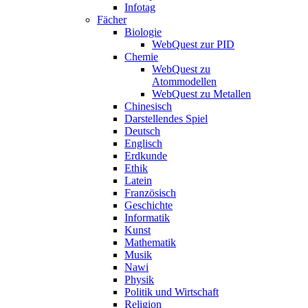
Infotag
Fächer
Biologie
WebQuest zur PID
Chemie
WebQuest zu
Atommodellen
WebQuest zu Metallen
Chinesisch
Darstellendes Spiel
Deutsch
Englisch
Erdkunde
Ethik
Latein
Französisch
Geschichte
Informatik
Kunst
Mathematik
Musik
Nawi
Physik
Politik und Wirtschaft
Religion