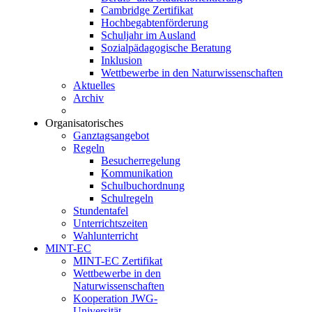
Cambridge Zertifikat
Hochbegabtenförderung
Schuljahr im Ausland
Sozialpädagogische Beratung
Inklusion
Wettbewerbe in den Naturwissenschaften
Aktuelles
Archiv
Organisatorisches
Ganztagsangebot
Regeln
Besucherregelung
Kommunikation
Schulbuchordnung
Schulregeln
Stundentafel
Unterrichtszeiten
Wahlunterricht
MINT-EC
MINT-EC Zertifikat
Wettbewerbe in den
Naturwissenschaften
Kooperation JWG-
Universität