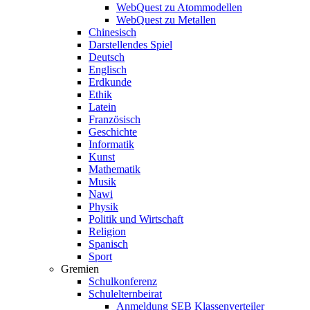
WebQuest zu Atommodellen
WebQuest zu Metallen
Chinesisch
Darstellendes Spiel
Deutsch
Englisch
Erdkunde
Ethik
Latein
Französisch
Geschichte
Informatik
Kunst
Mathematik
Musik
Nawi
Physik
Politik und Wirtschaft
Religion
Spanisch
Sport
Gremien
Schulkonferenz
Schulelternbeirat
Anmeldung SEB Klassenverteiler