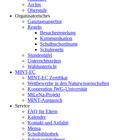
Archiv
Oberstufe
Organisatorisches
Ganztagsangebot
Regeln
Besucherregelung
Kommunikation
Schulbuchordnung
Schulregeln
Stundentafel
Unterrichtszeiten
Wahlunterricht
MINT-EC
MINT-EC Zertifikat
Wettbewerbe in den Naturwissenschaften
Kooperation JWG-Universität
MiLeNa-Projekt
MINT-Austausch
Service
FAQ für Eltern
Kalender
Kontakt und Anfahrt
Mensa
Schulbibliothek
Schulsanitätsdienst