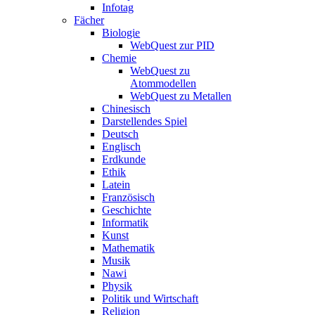
Infotag
Fächer
Biologie
WebQuest zur PID
Chemie
WebQuest zu
Atommodellen
WebQuest zu Metallen
Chinesisch
Darstellendes Spiel
Deutsch
Englisch
Erdkunde
Ethik
Latein
Französisch
Geschichte
Informatik
Kunst
Mathematik
Musik
Nawi
Physik
Politik und Wirtschaft
Religion