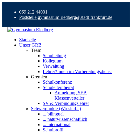
069 212 44001
Poststelle.gymnasium-riedberg@stadt-frankfurt.de
Startseite
Unser GRB
Team
Schulleitung
Kollegium
Verwaltung
Lehrer*innen im Vorbereitungsdienst
Gremien
Schulkonferenz
Schulelternbeirat
Anmeldung SEB
Klassenverteiler
SV & Verbindungslehrer
Schwerpunkte (Wir sind...)
... bilingual
... naturwissenschaftlich
... international
Schulprofil