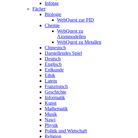
Infotag
Fächer
Biologie
WebQuest zur PID
Chemie
WebQuest zu
Atommodellen
WebQuest zu Metallen
Chinesisch
Darstellendes Spiel
Deutsch
Englisch
Erdkunde
Ethik
Latein
Französisch
Geschichte
Informatik
Kunst
Mathematik
Musik
Nawi
Physik
Politik und Wirtschaft
Religion