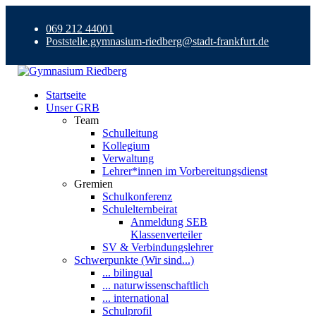
069 212 44001
Poststelle.gymnasium-riedberg@stadt-frankfurt.de
Startseite
Unser GRB
Team
Schulleitung
Kollegium
Verwaltung
Lehrer*innen im Vorbereitungsdienst
Gremien
Schulkonferenz
Schulelternbeirat
Anmeldung SEB
Klassenverteiler
SV & Verbindungslehrer
Schwerpunkte (Wir sind...)
... bilingual
... naturwissenschaftlich
... international
Schulprofil