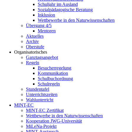
Schuljahr im Ausland
Sozialpädagogische Beratung
Inklusion
Wettbewerbe in den Naturwissenschaften
Übergang 4/5
Mentoren
Aktuelles
Archiv
Oberstufe
Organisatorisches
Ganztagsangebot
Regeln
Besucherregelung
Kommunikation
Schulbuchordnung
Schulregeln
Stundentafel
Unterrichtszeiten
Wahlunterricht
MINT-EC
MINT-EC Zertifikat
Wettbewerbe in den Naturwissenschaften
Kooperation JWG-Universität
MiLeNa-Projekt
MINT-Austausch