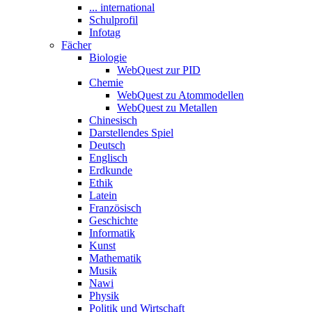
... international
Schulprofil
Infotag
Fächer
Biologie
WebQuest zur PID
Chemie
WebQuest zu Atommodellen
WebQuest zu Metallen
Chinesisch
Darstellendes Spiel
Deutsch
Englisch
Erdkunde
Ethik
Latein
Französisch
Geschichte
Informatik
Kunst
Mathematik
Musik
Nawi
Physik
Politik und Wirtschaft