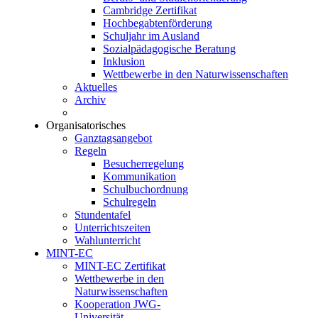
Cambridge Zertifikat
Hochbegabtenförderung
Schuljahr im Ausland
Sozialpädagogische Beratung
Inklusion
Wettbewerbe in den Naturwissenschaften
Aktuelles
Archiv
Organisatorisches
Ganztagsangebot
Regeln
Besucherregelung
Kommunikation
Schulbuchordnung
Schulregeln
Stundentafel
Unterrichtszeiten
Wahlunterricht
MINT-EC
MINT-EC Zertifikat
Wettbewerbe in den
Naturwissenschaften
Kooperation JWG-
Universität