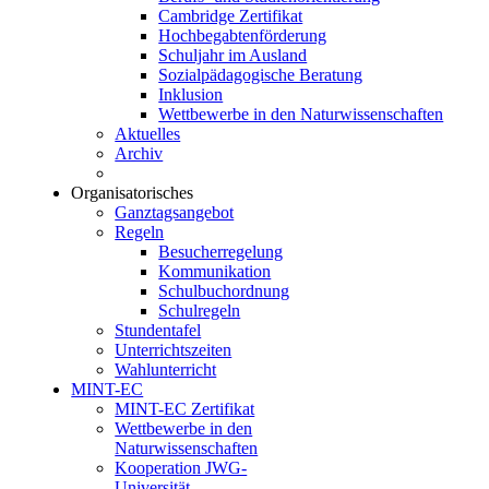
Cambridge Zertifikat
Hochbegabtenförderung
Schuljahr im Ausland
Sozialpädagogische Beratung
Inklusion
Wettbewerbe in den Naturwissenschaften
Aktuelles
Archiv
Organisatorisches
Ganztagsangebot
Regeln
Besucherregelung
Kommunikation
Schulbuchordnung
Schulregeln
Stundentafel
Unterrichtszeiten
Wahlunterricht
MINT-EC
MINT-EC Zertifikat
Wettbewerbe in den
Naturwissenschaften
Kooperation JWG-
Universität