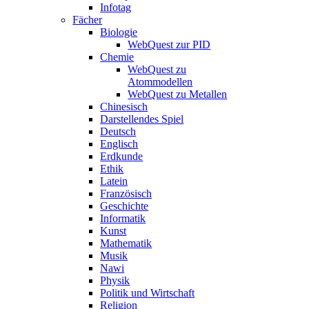
Infotag
Fächer
Biologie
WebQuest zur PID
Chemie
WebQuest zu
Atommodellen
WebQuest zu Metallen
Chinesisch
Darstellendes Spiel
Deutsch
Englisch
Erdkunde
Ethik
Latein
Französisch
Geschichte
Informatik
Kunst
Mathematik
Musik
Nawi
Physik
Politik und Wirtschaft
Religion