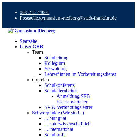
069 212 44001
Poststelle.gymnasium-riedberg@stadt-frankfurt.de
Startseite
Unser GRB
Team
Schulleitung
Kollegium
Verwaltung
Lehrer*innen im Vorbereitungsdienst
Gremien
Schulkonferenz
Schulelternbeirat
Anmeldung SEB
Klassenverteiler
SV & Verbindungslehrer
Schwerpunkte (Wir sind...)
... bilingual
... naturwissenschaftlich
... international
Schulprofil