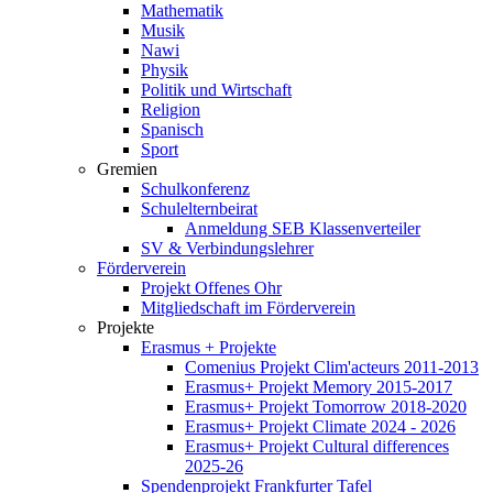
Mathematik
Musik
Nawi
Physik
Politik und Wirtschaft
Religion
Spanisch
Sport
Gremien
Schulkonferenz
Schulelternbeirat
Anmeldung SEB Klassenverteiler
SV & Verbindungslehrer
Förderverein
Projekt Offenes Ohr
Mitgliedschaft im Förderverein
Projekte
Erasmus + Projekte
Comenius Projekt Clim'acteurs 2011-2013
Erasmus+ Projekt Memory 2015-2017
Erasmus+ Projekt Tomorrow 2018-2020
Erasmus+ Projekt Climate 2024 - 2026
Erasmus+ Projekt Cultural differences
2025-26
Spendenprojekt Frankfurter Tafel