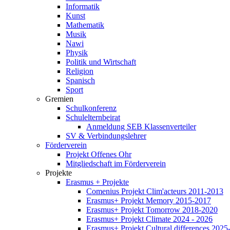
Informatik
Kunst
Mathematik
Musik
Nawi
Physik
Politik und Wirtschaft
Religion
Spanisch
Sport
Gremien
Schulkonferenz
Schulelternbeirat
Anmeldung SEB Klassenverteiler
SV & Verbindungslehrer
Förderverein
Projekt Offenes Ohr
Mitgliedschaft im Förderverein
Projekte
Erasmus + Projekte
Comenius Projekt Clim'acteurs 2011-2013
Erasmus+ Projekt Memory 2015-2017
Erasmus+ Projekt Tomorrow 2018-2020
Erasmus+ Projekt Climate 2024 - 2026
Erasmus+ Projekt Cultural differences 2025