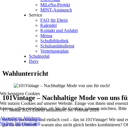
MiLeNa-Projekt
MINT-Austausch
Service
FAQ für Eltern
Kalender
Kontakt und Anfahrt
Mensa
Schulbibliothek
Schulsanitätsdienst
Vertretungsplan
Schulportal
IServ
Wahlunterricht
Wir benutzen Cookies
101Vintage – Nachhaltige Mode von uns fü
Wir nutzen Cookies auf unserer Website. Einige von ihnen sind essenzi
können selbst entscheiden, ob Sie die Cookies zulassen möchten. Bitte
17. Januar 2025
Zuletzt aktualisiert: 06. Februar 2026
Akzeptieren
Ablehnen
Stylisch, nachhaltig und einfach cool – das ist 101Vintage! Wir sind
Weitere Informationen
gut für die Umwelt – warum also nicht gleich beides kombinieren? Ob R