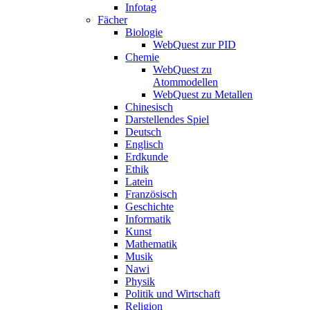
Infotag
Fächer
Biologie
WebQuest zur PID
Chemie
WebQuest zu
Atommodellen
WebQuest zu Metallen
Chinesisch
Darstellendes Spiel
Deutsch
Englisch
Erdkunde
Ethik
Latein
Französisch
Geschichte
Informatik
Kunst
Mathematik
Musik
Nawi
Physik
Politik und Wirtschaft
Religion