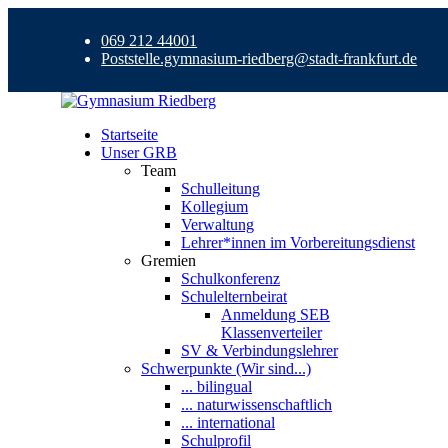
069 212 44001
Poststelle.gymnasium-riedberg@stadt-frankfurt.de
Startseite
Unser GRB
Team
Schulleitung
Kollegium
Verwaltung
Lehrer*innen im Vorbereitungsdienst
Gremien
Schulkonferenz
Schulelternbeirat
Anmeldung SEB
Klassenverteiler
SV & Verbindungslehrer
Schwerpunkte (Wir sind...)
... bilingual
... naturwissenschaftlich
... international
Schulprofil