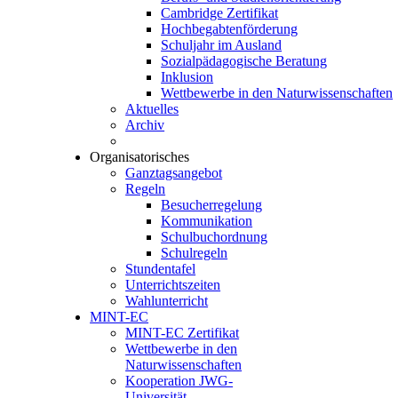
Cambridge Zertifikat
Hochbegabtenförderung
Schuljahr im Ausland
Sozialpädagogische Beratung
Inklusion
Wettbewerbe in den Naturwissenschaften
Aktuelles
Archiv
Organisatorisches
Ganztagsangebot
Regeln
Besucherregelung
Kommunikation
Schulbuchordnung
Schulregeln
Stundentafel
Unterrichtszeiten
Wahlunterricht
MINT-EC
MINT-EC Zertifikat
Wettbewerbe in den
Naturwissenschaften
Kooperation JWG-
Universität