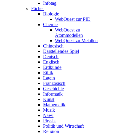
Infotag
Fächer
Biologie
WebQuest zur PID
Chemie
WebQuest zu
Atommodellen
WebQuest zu Metallen
Chinesisch
Darstellendes Spiel
Deutsch
Englisch
Erdkunde
Ethik
Latein
Französisch
Geschichte
Informatik
Kunst
Mathematik
Musik
Nawi
Physik
Politik und Wirtschaft
Religion