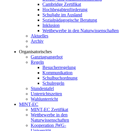
Cambridge Zertifikat
Hochbegabtenförderung
Schuljahr im Ausland
Sozialpädagogische Beratung
Inklusion
Wettbewerbe in den Naturwissenschaften
Aktuelles
Archiv
Organisatorisches
Ganztagsangebot
Regeln
Besucherregelung
Kommunikation
Schulbuchordnung
Schulregeln
Stundentafel
Unterrichtszeiten
Wahlunterricht
MINT-EC
MINT-EC Zertifikat
Wettbewerbe in den
Naturwissenschaften
Kooperation JWG-
Universität