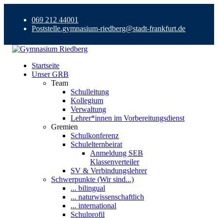
069 212 44001
Poststelle.gymnasium-riedberg@stadt-frankfurt.de
Startseite
Unser GRB
Team
Schulleitung
Kollegium
Verwaltung
Lehrer*innen im Vorbereitungsdienst
Gremien
Schulkonferenz
Schulelternbeirat
Anmeldung SEB
Klassenverteiler
SV & Verbindungslehrer
Schwerpunkte (Wir sind...)
... bilingual
... naturwissenschaftlich
... international
Schulprofil