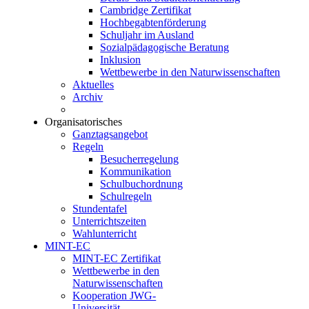
Cambridge Zertifikat
Hochbegabtenförderung
Schuljahr im Ausland
Sozialpädagogische Beratung
Inklusion
Wettbewerbe in den Naturwissenschaften
Aktuelles
Archiv
Organisatorisches
Ganztagsangebot
Regeln
Besucherregelung
Kommunikation
Schulbuchordnung
Schulregeln
Stundentafel
Unterrichtszeiten
Wahlunterricht
MINT-EC
MINT-EC Zertifikat
Wettbewerbe in den
Naturwissenschaften
Kooperation JWG-
Universität