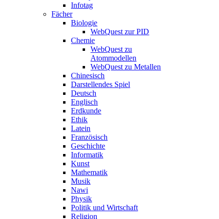
Infotag
Fächer
Biologie
WebQuest zur PID
Chemie
WebQuest zu
Atommodellen
WebQuest zu Metallen
Chinesisch
Darstellendes Spiel
Deutsch
Englisch
Erdkunde
Ethik
Latein
Französisch
Geschichte
Informatik
Kunst
Mathematik
Musik
Nawi
Physik
Politik und Wirtschaft
Religion