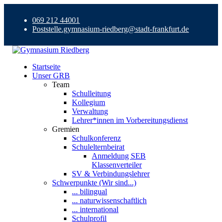
069 212 44001
Poststelle.gymnasium-riedberg@stadt-frankfurt.de
Startseite
Unser GRB
Team
Schulleitung
Kollegium
Verwaltung
Lehrer*innen im Vorbereitungsdienst
Gremien
Schulkonferenz
Schulelternbeirat
Anmeldung SEB
Klassenverteiler
SV & Verbindungslehrer
Schwerpunkte (Wir sind...)
... bilingual
... naturwissenschaftlich
... international
Schulprofil