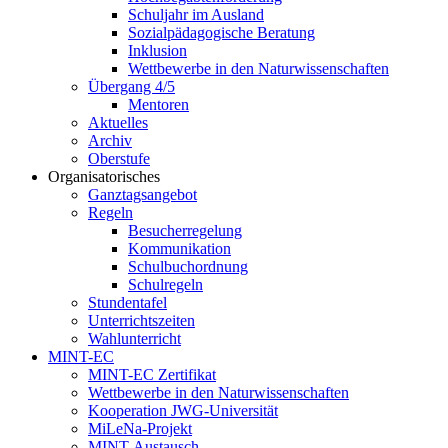
Schuljahr im Ausland
Sozialpädagogische Beratung
Inklusion
Wettbewerbe in den Naturwissenschaften
Übergang 4/5
Mentoren
Aktuelles
Archiv
Oberstufe
Organisatorisches
Ganztagsangebot
Regeln
Besucherregelung
Kommunikation
Schulbuchordnung
Schulregeln
Stundentafel
Unterrichtszeiten
Wahlunterricht
MINT-EC
MINT-EC Zertifikat
Wettbewerbe in den Naturwissenschaften
Kooperation JWG-Universität
MiLeNa-Projekt
MINT-Austausch