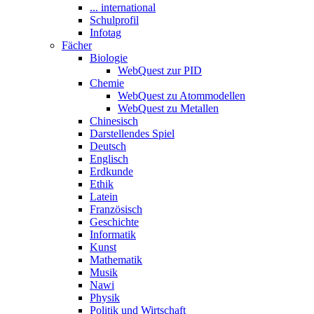
... international
Schulprofil
Infotag
Fächer
Biologie
WebQuest zur PID
Chemie
WebQuest zu Atommodellen
WebQuest zu Metallen
Chinesisch
Darstellendes Spiel
Deutsch
Englisch
Erdkunde
Ethik
Latein
Französisch
Geschichte
Informatik
Kunst
Mathematik
Musik
Nawi
Physik
Politik und Wirtschaft